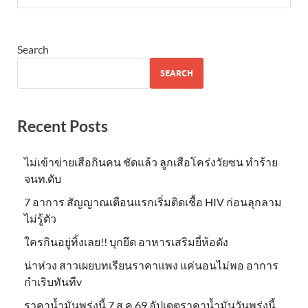
Search
SEARCH
Recent Posts
ไม่เข้าข่าย​เสือกินคน ชัดแล้ว ลูกเสือโคร่งวัยซน ทำร้าย
จนท.ดับ
7 อาการ สัญญาณเตือนแรกเริ่มติดเชื้อ HIV ก่อนลุกลาม
ไม่รู้ตัว
ใครกินอยู่ทิ้งเลย!! บุกยึด อาหารเสริมยี่ห้อดัง
น่าห่วง สาวเผยบทเรียนราคาแพง แค่นอนไม่พอ อาการ
กำเริบทันทีv
ราคาน้ำมันพรุ่งนี้ 7 ส.ค.69 อัปเดตราคาน้ำมันวันพรุ่งนี้