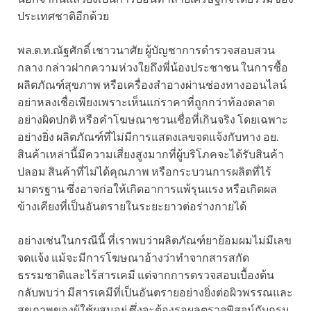
ประเทศชาติอีกด้วย
พล.ต.ท.ณัฐศักดิ์ เชาวนาศัย ผู้บัญชาการตำรวจสอบสวน
กลาง กล่าวฝากความห่วงใยถึงพี่น้องประชาชน ในการซื้อ
ผลิตภัณฑ์สุขภาพ หรือเครื่องสำอางผ่านช่องทางออนไลน์
อย่าหลงเชื่อเพียงเพราะเห็นแก่ราคาที่ถูกกว่าท้องตลาด
อย่างผิดปกติ หรือคำโฆษณาชวนเชื่อที่เกินจริง โดยเฉพาะ
อย่างยิ่ง ผลิตภัณฑ์ที่ไม่มีการแสดงเลขจดแจ้งกับทาง อย.
สินค้าเหล่านี้มีความเสี่ยงสูงมากที่ผู้บริโภคจะได้รับสินค้า
ปลอม สินค้าที่ไม่ได้คุณภาพ หรือกระบวนการผลิตที่ไร้
มาตรฐาน ซึ่งอาจก่อให้เกิดอาการแพ้รุนแรง หรือเกิดผล
ข้างเคียงที่เป็นอันตรายในระยะยาวต่อร่างกายได้
อย่างเช่นในกรณีนี้ ที่เราพบว่าผลิตภัณฑ์ยาย้อมผมไม่มีเลข
จดแจ้ง แม้จะมีการโฆษณาอ้างว่าทำจากสารสกัด
ธรรมชาติและไร้สารเคมี แต่จากการตรวจสอบเบื้องต้น
กลับพบว่า มีสารเคมีที่เป็นอันตรายอย่างยิ่งต่อผิวพรรณและ
สุขภาพของผู้ใช้ผสมอยู่ ซึ่งจะต้องรอผลตรวจพิสูจน์กับกรม