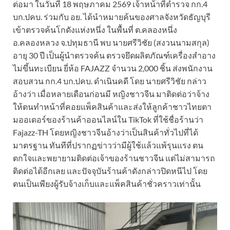
ต่อมา ในวันที่ 18 พฤษภาคม 2569 เจ้าหน้าที่ตำรวจ กก.4
บก.ปคบ. ร่วมกับ อย. ได้นำหมายค้นของศาลจังหวัดธัญบุรี
เข้าตรวจค้นโกดังแห่งหนึ่ง ในพื้นที่ ต.คลองหนึ่ง
อ.คลองหลวง จ.ปทุมธานี พบ นายศรีวิชัย (สงวนนามสกุล)
อายุ 30 ปี เป็นผู้นำตรวจค้น ตรวจยึดผลิตภัณฑ์เครื่องสำอาง
ไม่ขึ้นทะเบียน ยี่ห้อ FAJAZZ จำนวน 2,000 ชิ้น ส่งพนักงาน
สอบสวน กก.4 บก.ปคบ. ดำเนินคดี โดย นายศรีวิชัย กล่าว
อ้างว่า เมื่อหลายเดือนก่อนมี หญิงชาวจีน มาติดต่อว่าจ้าง
ให้ตนทำหน้าที่คอยแพ็คสินค้าและส่งให้ลูกค้าชาวไทยตา
มออเดอร์ของร้านค้าออนไลน์ใน TikTok ที่ใช้ชื่อร้านว่า
Fajazz-TH โดยหญิงชาวจีนอ้างว่าเป็นสินค้าทั่วไปที่ได้
มาตรฐาน ทันทีที่ปรากฏข่าวว่ามีผู้ใช้แล้วแพ้รุนแรง ตน
ตกใจและพยายามติดต่อเจ้าของร้านชาวจีน แต่ไม่สามารถ
ติดต่อได้อีกเลย และปัจจุบันร้านค้าดังกล่าวปิดหนีไป โดย
ตนเป็นเพียงผู้รับจ้างเก็บและแพ็คสินค้าชั่วคราวเท่านั้น