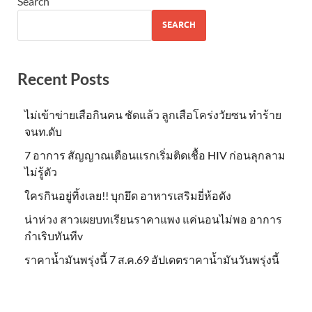
Search
SEARCH
Recent Posts
ไม่เข้าข่าย​เสือกินคน ชัดแล้ว ลูกเสือโคร่งวัยซน ทำร้าย
จนท.ดับ
7 อาการ สัญญาณเตือนแรกเริ่มติดเชื้อ HIV ก่อนลุกลาม
ไม่รู้ตัว
ใครกินอยู่ทิ้งเลย!! บุกยึด อาหารเสริมยี่ห้อดัง
น่าห่วง สาวเผยบทเรียนราคาแพง แค่นอนไม่พอ อาการ
กำเริบทันทีv
ราคาน้ำมันพรุ่งนี้ 7 ส.ค.69 อัปเดตราคาน้ำมันวันพรุ่งนี้