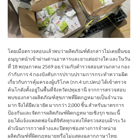
โดยเมื่อตรวจสอบแล้วพบว่าผลิตภัณฑ์ดังกล่าวไม่เคยยื่นขอ
อนุญาตนำเข้าผ่านด่านอาหารและยาแต่อย่างใด และในวัน
ที่ 18 พฤษภาคม 2569 อย.ร่วมกับตำรวจสอบสวนกลาง กอง
กำกับการ 4 กองบังคับการปราบปรามการกระทำความผิด
เกี่ยวกับการคุ้มครองผู้บริโภค (กก.4 บก.ปคบ) ได้เข้าตรวจ
ค้นโกดังตั้งอยู่ในพื้นที่จังหวัดปทุมธานี จากการตรวจสอบ
พบของกลางผลิตภัณฑ์สุขภาพที่ผิดกฎหมายเป็นจำนวน
มาก จึงได้ยึด/อายัด มากกว่า 2,000 ชิ้น สำหรับมาตรการ
ป้องกันและจัดการผลิตภัณฑ์ผิดกฎหมายเชิงรุก ขณะนี้
อย.ได้แจ้งแพลตฟอร์มดิจิทัลทุกแห่งให้ตรวจสอบเฝ้าระวัง
ดำเนินการกวาดล้างและปิดทุกช่องทางการจำหน่าย
ผลิตภัณฑ์ที่ผิดกฎหมายหรือไม่แสดงฉลากภาษาไทย