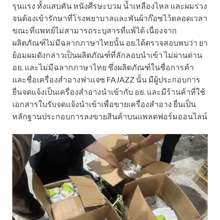
รุนแรง ทั้งแสบคัน หนังศีรษะบวม น้ำเหลืองไหล และผมร่วง
จนต้องเข้ารักษาที่โรงพยาบาลและพันผ้าก๊อซไว้ตลอดเวลา
ขณะที่แพทย์ไม่สามารถระบุสารที่แพ้ได้ เนื่องจาก
ผลิตภัณฑ์ไม่มีฉลากภาษาไทยนั้น อย.ได้ตรวจสอบพบว่า ยา
ย้อมผมดังกล่าวเป็นผลิตภัณฑ์ที่ลักลอบนำเข้า ไม่ผ่านด่าน
อย. และไม่มีฉลากภาษาไทย ซึ่งผลิตภัณฑ์ในชื่อการค้า
และชื่อเครื่องสำอางฟาแจซ FAJAZZ นั้น มีผู้ประกอบการ
ยื่นจดแจ้งเป็นเครื่องสำอางนำเข้ากับ อย. และมีร้านค้าที่ใช้
เอกสารใบรับจดแจ้งนำเข้าเพื่อขายเครื่องสำอาง ยื่นเป็น
หลักฐานประกอบการลงขายสินค้าบนแพลตฟอร์มออนไลน์