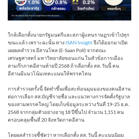
ใกล้เลือกตั้งนายกรัฐมนตรีและสภาผู้แทนราษฏรเข้าไปทุก
ขณะแล้ว เพราะฉะนั้น ทาง
ISAN Insight
จึงได้ออกมาเปิด
เผยผลสำรวจ อีสานโพล (E-Saan Poll) จากคณะ
เศรษฐศาสตร์ มหาวิทยาลัยขอนแก่น ในหัวข้อการเมือง
สามก๊กภาคอีสานท้ายปี 2568 ถ้าเลือกตั้ง สส. วันนี้ คน
อีสานมีแนวโน้มเทคะแนนให้พรรคไหน
การสำรวจครั้งนี้ จัดทำขึ้นเพื่อสะท้อนมุมมองของคนอีสาน
ต่อการเลือก สส.บัญชีรายชื่อ และแนวทางการจัดตั้งรัฐบาล
ของสามพรรคใหญ่ โดยเก็บข้อมูลระหว่างวันที่ 19-25 ธ.ค.
2568 จากกลุ่มตัวอย่างอายุ 18 ปีขึ้นไป จำนวน 1,151 คน
ครอบคลุมพื้นที่ 20 จังหวัดภาคอีสาน
โดยผลสำรวจชี้ชัดว่า หากเลือกตั้ง สส. วันนี้ คะแนนนิยม