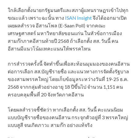
ใกล้เลือกตั้งนายกรัฐมนตรีและสภาผู้แทนราษฏรเข้าไปทุก
ขณะแล้ว เพราะฉะนั้น ทาง
ISAN Insight
จึงได้ออกมาเปิด
เผยผลสำรวจ อีสานโพล (E-Saan Poll) จากคณะ
เศรษฐศาสตร์ มหาวิทยาลัยขอนแก่น ในหัวข้อการเมือง
สามก๊กภาคอีสานท้ายปี 2568 ถ้าเลือกตั้ง สส. วันนี้ คน
อีสานมีแนวโน้มเทคะแนนให้พรรคไหน
การสำรวจครั้งนี้ จัดทำขึ้นเพื่อสะท้อนมุมมองของคนอีสาน
ต่อการเลือก สส.บัญชีรายชื่อ และแนวทางการจัดตั้งรัฐบาล
ของสามพรรคใหญ่ โดยเก็บข้อมูลระหว่างวันที่ 19-25 ธ.ค.
2568 จากกลุ่มตัวอย่างอายุ 18 ปีขึ้นไป จำนวน 1,151 คน
ครอบคลุมพื้นที่ 20 จังหวัดภาคอีสาน
โดยผลสำรวจชี้ชัดว่า หากเลือกตั้ง สส. วันนี้ คะแนนนิยม
แบบบัญชีรายชื่อของคนอีสาน กระจุกตัวอยู่ที่ 3 พรรคใหญ่
แบบสูสี จนเกิดภาวะ สามก๊ก อย่างแท้จริง