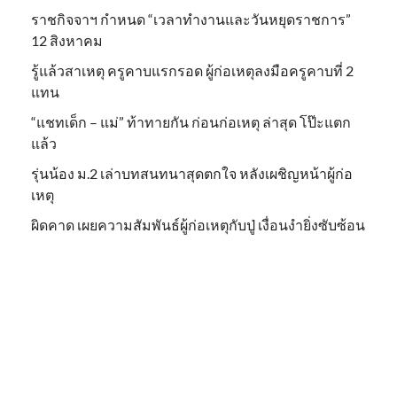
ราชกิจจาฯ กำหนด “เวลาทำงานและวันหยุดราชการ”
12 สิงหาคม
รู้แล้วสาเหตุ ครูคาบแรกรอด ผู้ก่อเหตุลงมือครูคาบที่ 2
แทน
“แชทเด็ก – แม่” ท้าทายกัน ก่อนก่อเหตุ ล่าสุด โป๊ะแตก
แล้ว
รุ่นน้อง ม.2 เล่าบทสนทนาสุดตกใจ หลังเผชิญหน้าผู้ก่อ
เหตุ
ผิดคาด เผยความสัมพันธ์ผู้ก่อเหตุกับปู่ เงื่อนงำยิ่งซับซ้อน