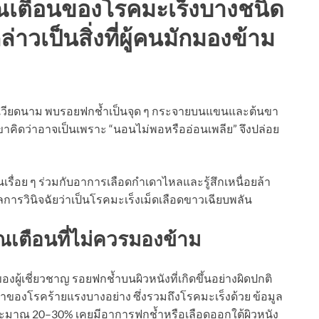
าณเตือนของโรคมะเร็งบางชนิด
าวเป็นสิ่งที่ผู้คนมักมองข้าม
ะเทศเวียดนาม พบรอยฟกช้ำเป็นจุด ๆ กระจายบนแขนและต้นขา
ขาคิดว่าอาจเป็นเพราะ “นอนไม่พอหรืออ่อนเพลีย” จึงปล่อย
เรื่อย ๆ ร่วมกับอาการเลือดกำเดาไหลและรู้สึกเหนื่อยล้า
ผลการวินิจฉัยว่าเป็นโรคมะเร็งเม็ดเลือดขาวเฉียบพลัน
เตือนที่ไม่ควรมองข้าม
ู้เชี่ยวชาญ รอยฟกช้ำบนผิวหนังที่เกิดขึ้นอย่างผิดปกติ
ของโรคร้ายแรงบางอย่าง ซึ่งรวมถึงโรคมะเร็งด้วย ข้อมูล
วประมาณ 20–30% เคยมีอาการฟกช้ำหรือเลือดออกใต้ผิวหนัง