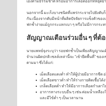
เองตามธรรมชาติ หรือมีอาการเลือดออกที่หยุดย
นอกจากนี้ มะเร็งบางชนิดที่แพร่กระจายไปยังตับ
กัน เนื่องจากตับมีหน้าที่ผลิตปัจจัยการแข็งตัวของ
ฟกช้ำง่ายแม้ถูกกระแทกเบา ๆ หรือไม่มีการกระ
สัญญาณเตือนร่วมอื่น ๆ ที่ต้
นายแพทย์จุงระบุว่า รอยฟกช้ำเป็นเพียงสัญญาณเตือ
จำนวนผิดปกติ เซลล์เหล่านี้จะ “เข้ายึดพื้นที่” ขอ
ตามมา ซึ่งได้แก่:
เม็ดเลือดแดงต่ำ ทำให้ผู้ป่วยมีอาการซีด
เม็ดเลือดขาวต่ำ ทำให้ร่างกายติดเชื้อได้
เกล็ดเลือดต่ำ ทำให้มีอาการเลือดกำเดาไ
อาการทางระบบอื่น ๆ เช่น ต่อมน้ำเหลือ
และมีไข้ต่ำ ๆ เป็นเวลานาน