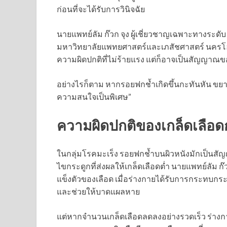
ก่อนที่จะได้รับการวินิจฉัย
นายแพทย์ลัม ก๊วก จุง ผู้เชี่ยวชาญเฉพาะทางระด
มหาวิทยาลัยแพทยศาสตร์และเภสัชศาสตร์ นครโฮจิม
ความผิดปกติที่ไม่ร้ายแรง แต่ก็อาจเป็นสัญญาณขอ
อย่างไรก็ตาม หากรอยฟกช้ำเกิดขึ้นกะทันหัน ขยายว
ความสนใจเป็นพิเศษ”
ความผิดปกติของเกล็ดเลือดก
ในกลุ่มโรคมะเร็ง รอยฟกช้ำบนผิวหนังมักเป็นส
ไขกระดูกที่ส่งผลให้เกล็ดเลือดต่ำ นายแพทย์ลัม 
แข็งตัวของเลือด เมื่อร่างกายได้รับการกระทบกระเท
และช่วยให้บาดแผลหาย
แต่หากจำนวนเกล็ดเลือดลดลงอย่างรวดเร็ว ร่างกาย