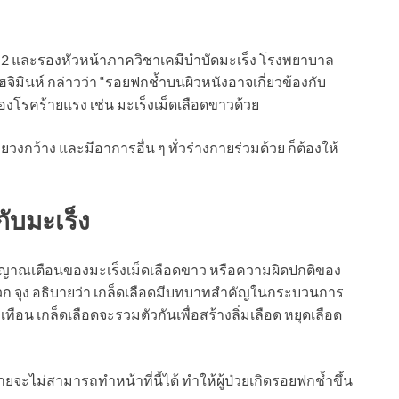
ับ 2 และรองหัวหน้าภาควิชาเคมีบำบัดมะเร็ง โรงพยาบาล
ินห์ กล่าวว่า “รอยฟกช้ำบนผิวหนังอาจเกี่ยวข้องกับ
งโรคร้ายแรง เช่น มะเร็งเม็ดเลือดขาวด้วย
งกว้าง และมีอาการอื่น ๆ ทั่วร่างกายร่วมด้วย ก็ต้องให้
ับมะเร็ง
ัญญาณเตือนของมะเร็งเม็ดเลือดขาว หรือความผิดปกติของ
ก๊วก จุง อธิบายว่า เกล็ดเลือดมีบทบาทสำคัญในกระบวนการ
ือน เกล็ดเลือดจะรวมตัวกันเพื่อสร้างลิ่มเลือด หยุดเลือด
จะไม่สามารถทำหน้าที่นี้ได้ ทำให้ผู้ป่วยเกิดรอยฟกช้ำขึ้น