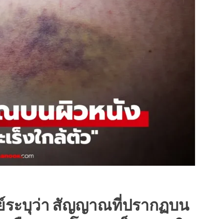
ย์ระบุว่า สัญญาณที่ปรากฏบน