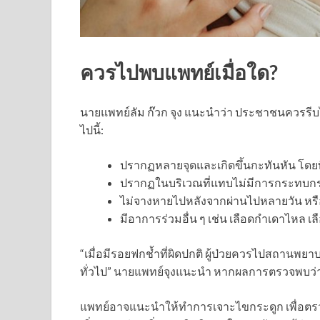
ควรไปพบแพทย์เมื่อใด?
นายแพทย์ลัม ก๊วก จุง แนะนำว่า ประชาชนควรรี
ไปนี้:
ปรากฏหลายจุดและเกิดขึ้นกะทันหัน โดย
ปรากฏในบริเวณที่แทบไม่มีการกระทบกระเ
ไม่จางหายไปหลังจากผ่านไปหลายวัน หรื
มีอาการร่วมอื่น ๆ เช่น เลือดกำเดาไหล 
“เมื่อมีรอยฟกช้ำที่ผิดปกติ ผู้ป่วยควรไปสถานพยา
ทั่วไป” นายแพทย์จุงแนะนำ หากผลการตรวจพบว่ามีเ
แพทย์อาจแนะนำให้ทำการเจาะไขกระดูก เพื่อตรวจ