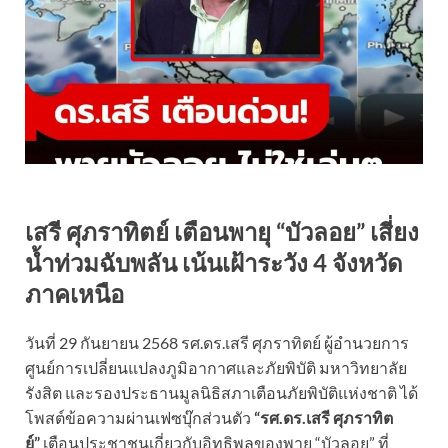
เสรี ศุภราทิตย์ เตือนพายุ “บัวลอย” เสี่ยง
น้ำท่วมฉับพลัน เน้นเฝ้าระวัง 4 จังหวัด
ภาคเหนือ
วันที่ 29 กันยายน 2568 รศ.ดร.เสรี ศุภราทิตย์ ผู้อำนวยการ
ศูนย์การเปลี่ยนแปลงภูมิอากาศและภัยพิบัติ มหาวิทยาลัย
รังสิต และรองประธานมูลนิธิสภาเตือนภัยพิบัติแห่งชาติ ได้
โพสต์ข้อความผ่านเฟซบุ๊กส่วนตัว
“รศ.ดร.เสรี ศุภราทิต
ย์”
เตือนประชาชนเกี่ยวกับอิทธิพลของพายุ “บัวลอย” ที่