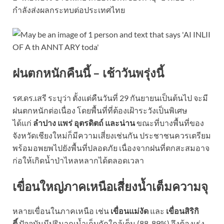
กำลังส่งผลกระทบต่อประเทศไทย
ฝนตกหนักคืนนี้ – เช้าวันพรุ่งนี้
รศ.ดร.เสรี ระบุว่า ตั้งแต่คืนวันที่ 29 กันยายนเป็นต้นไป จะมี
ฝนตกหนักต่อเนื่อง โดยพื้นที่ที่ต้องเฝ้าระวังเป็นพิเศษ
ได้แก่
ลำปาง แพร่ อุตรดิตถ์ และน่าน
ขณะที่บางพื้นที่ของ
จังหวัดเชียงใหม่ก็มีความเสี่ยงเช่นกัน ประชาชนควรเตรียม
พร้อมอพยพไปยังพื้นที่ปลอดภัย เนื่องจากฝนที่ตกสะสมอาจ
ก่อให้เกิดน้ำป่าไหลหลากได้ตลอดเวลา
เขื่อนใหญ่ภาคเหนือเสี่ยงน้ำเต็มความจุ
หลายเขื่อนในภาคเหนือ เช่น
เขื่อนแม่งัด
และ
เขื่อนสิริกิ
ติ์
ปัจจุบันมีปริมาณน้ำเก็บกักใกล้เต็ม (88-89%) จึงต้องเร่ง