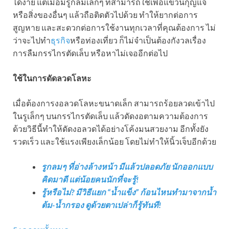
ได้ง่าย แต่เมื่อมีรูกลมเล็กๆ ที่สามารถใช้เพื่อแขวนกุญแจ
หรือสิ่งของอื่นๆ แล้วถือติดตัวไปด้วย ทำให้ยากต่อการ
สูญหาย และสะดวกต่อการใช้งานทุกเวลาที่คุณต้องการ ไม่
ว่าจะไปทำ
ธุรกิจ
หรือท่องเที่ยว ก็ไม่จำเป็นต้องกังวลเรื่อง
การลืมกรรไกรตัดเล็บ หรือหาไม่เจออีกต่อไป
ใช้ในการดัดลวดโลหะ
เมื่อต้องการงอลวดโลหะขนาดเล็ก สามารถร้อยลวดเข้าไป
ในรูเล็กๆ บนกรรไกรตัดเล็บ แล้วดัดงอตามความต้องการ
ด้วยวิธีนี้ทำให้ดัดงอลวดได้อย่างโค้งมนสวยงาม อีกทั้งยัง
รวดเร็ว และใช้แรงเพียงเล็กน้อย โดยไม่ทำให้นิ้วเจ็บอีกด้วย
รูกลมๆ ที่อ่างล้างหน้า มีแล้วปลอดภัย นักออกแบบ
คิดมาดี แต่น้อยคนนักที่จะรู้!
รู้หรือไม่? มีวิธีแยก “น้ำแข็ง” ก้อนไหนทำมาจากน้ำ
ต้ม-น้ำกรอง ดูด้วยตาเปล่าก็รู้ทันที!