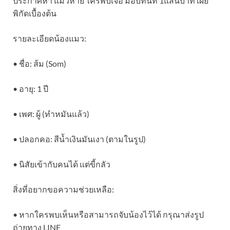
ประกาศหา แมวหาย ใครพบเจอ มอบทันที 1แสนบาท เผย
พิกัดเบื้องต้น
รายละเอียดน้องแมว:
• ชื่อ: ส้ม (Som)
• อายุ: 1 ปี
• เพศ: ผู้ (ทำหมันแล้ว)
• ปลอกคอ: สีน้ำเงินมันเงา (ตามในรูป)
• นิสัยเข้ากับคนได้ แต่ขี้กลัว
สิ่งที่อยากขอความช่วยเหลือ:
• หากใครพบเห็นหรือสามารถจับน้องไว้ได้ กรุณาส่งรูป
ถ่ายทาง LINE