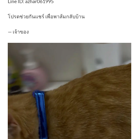
Line ID: azhar061995
โปรดช่วยกันแชร์ เพื่อพาส้มกลับบ้าน
— เจ้าของ