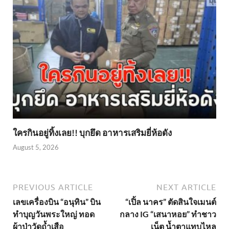
ใครกินอยู่ทิ้งเลย!! บุกยึด อาหารเสริมยี่ห้อดัง
August 5, 2026
PREVIOUS ARTICLE
NEXT ARTICLE
เลขเครื่องบิน “อนุทิน” บิน
“เปิ้ล นาคร” ตัดสินใจเมนต์
ทำบุญวันพระใหญ่ ทอด
กลาง IG “เสนาหอย” ทำชาว
ผ้าป่าวัดถ้ำเสือ
เน็ต น้ำตาแทบไหล