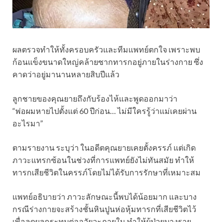
ผลตรวจทำให้ทั้งครอบครัวและทีมแพทย์ตกใจ เพราะพบ
ก้อนแข็งขนาดใหญ่คล้ายซากทารกอยู่ภายในร่างกาย ซึ่ง
คาดว่าอยู่มานานหลายสิบปีแล้ว
ลูกชายของคุณยายถึงกับร้องไห้และพูดออกมาว่า
“พ่อผมหายไปตั้งแต่ 60 ปีก่อน… ไม่มีใครรู้ว่าแม่เคยผ่าน
อะไรมา”
ตามรายงาน ระบุว่า ในอดีตคุณยายเคยตั้งครรภ์ แต่เกิด
ภาวะแทรกซ้อนในช่วงที่การแพทย์ยังไม่ทันสมัย ทำให้
ทารกเสียชีวิตในครรภ์โดยไม่ได้รับการรักษาที่เหมาะสม
แพทย์อธิบายว่า ภาวะลักษณะนี้พบได้น้อยมาก และบาง
กรณีร่างกายจะสร้างชั้นหินปูนห่อหุ้มทารกที่เสียชีวิตไว้
เพื่อลดผลกระทบต่ออวัยวะภายใน ทำให้ผู้ป่วยบางราย