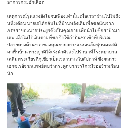
อาการกระอักเลือด
เหตุการณ์รุนแรงยังไม่จบเพียงเท่านั้น เมื่อเวลาผ่านไปไม่ถึง
หนึ่งเดือน นายเอได้กลับไปที่บ้านหลังเดิมเพื่อขอเงินจาก
ภรรยาของนายประยูรซึ่งเป็นคุณยาย เพื่อนำไปซื้อยาบ้ามา
เสพ เมื่อไม่ได้เงินตามที่ขอ จึงใช้กำปั้นชกเข้าที่บริเวณ
ปลายคางด้านขวาของคุณยายอย่างแรงจนล้มฟุบหมดสติ
คาพื้นบ้าน ทางญาติได้เร่งนำตัวส่งไปรักษาที่โรงพยาบาล
เฉลิมพระเกียรติภูเขียวเป็นเวลานานนับสัปดาห์ ซึ่งผลการ
เอกซเรย์จากแพทย์พบว่ากระดูกขากรรไกรมีรอยร้าวเกือบ
หัก