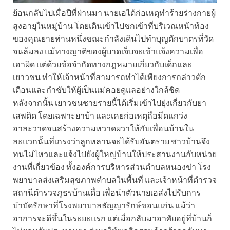
ย้อนกลับไปเมื่อปีที่ผ่านมา นายเอได้ก่อเหตุทำร้ายร่างกายผู้
สูงอายุในหมู่บ้าน โดยเดินเข้าไปชกเข้าที่บริเวณหน้าท้อง
ของคุณยายท่านหนึ่งขณะกำลังเดินไปทำบุญตักบาตรที่วัด
จนล้มลง แม้ทางญาติของผู้บาดเจ็บจะเข้าแจ้งความเพื่อ
เอาผิด แต่ด้วยข้อจำกัดทางกฎหมายเกี่ยวกับเด็กและ
เยาวชน ทำให้เจ้าหน้าที่สามารถทำได้เพียงการกล่าวตัก
เตือนและกำชับให้ผู้เป็นแม่คอยดูแลอย่างใกล้ชิด
หลังจากนั้น เยาวชนชายรายนี้ได้เริ่มเข้าไปยุ่งเกี่ยวกับยา
เสพติด โดยเฉพาะยาบ้า และเคยก่อเหตุถือมีดแกว่ง
อาละวาดจนสร้างความหวาดผวาให้กับเพื่อนบ้านใน
ละแวกนั้นที่เกรงว่าลูกหลานจะได้รับอันตราย ชาวบ้านจึง
ทนไม่ไหวและแจ้งไปยังผู้ใหญ่บ้านให้ประสานงานกับหน่วย
งานที่เกี่ยวข้อง ทั้งองค์การบริหารส่วนตำบลหนองข่า โรง
พยาบาลส่งเสริมสุขภาพตำบลในพื้นที่ และเจ้าหน้าที่ตำรวจ
สถานีตำรวจภูธรบ้านเดื่อ เพื่อนำตัวนายเอส่งไปรับการ
บำบัดรักษาที่โรงพยาบาลธัญญารักษ์ขอนแก่น แม้ว่า
อาการจะดีขึ้นในระยะแรก แต่เมื่อกลับมาอาศัยอยู่ที่บ้านก็