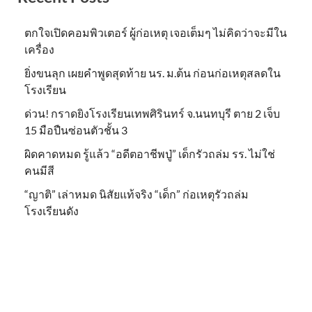
ตกใจเปิดคอมพิวเตอร์ ผู้ก่อเหตุ เจอเต็มๆ ไม่คิดว่าจะมีใน
เครื่อง
ยิ่งขนลุก เผยคำพูดสุดท้าย นร. ม.ต้น ก่อนก่อเหตุสลดใน
โรงเรียน
ด่วน! กราดยิงโรงเรียนเทพศิรินทร์ จ.นนทบุรี ตาย 2 เจ็บ
15 มือปืนซ่อนตัวชั้น 3
ผิดคาดหมด รู้แล้ว “อดีตอาชีพปู่” เด็กรัวถล่ม รร. ไม่ใช่
คนมีสี
“ญาติ” เล่าหมด นิสัยแท้จริง “เด็ก” ก่อเหตุรัวถล่ม
โรงเรียนดัง