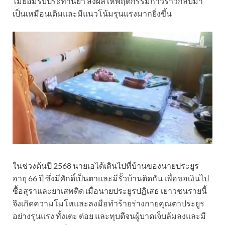
ไม่ยอมรับประทานยา ส่งผลให้พฤติกรรมก้าวร้าวกลับมา
เป็นเหมือนเดิมและมีแนวโน้มรุนแรงมากยิ่งขึ้น
ในช่วงต้นปี 2568 นายเอได้เดินไปที่บ้านของนายประยูร
อายุ 66 ปี ซึ่งมีศักดิ์เป็นตาและมีรั้วบ้านติดกัน เพื่อขอเงินไป
ซื้อสุราและยาเสพติด เมื่อนายประยูรปฏิเสธ เยาวชนรายนี้
จึงเกิดความโมโหและลงมือทำร้ายร่างกายคุณตาประยูร
อย่างรุนแรง ทั้งเตะ ต่อย และทุบตีจนผู้บาดเจ็บล้มลงและมี