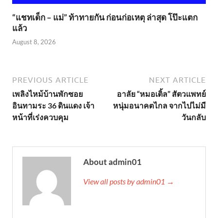
“แชทเด็ก – แม่” ท้าทายกัน ก่อนก่อเหตุ ล่าสุด โป๊ะแตก
แล้ว
August 8, 2026
PREVIOUS ARTICLE
NEXT ARTICLE
เพลิงไหม้บ้านพักซอย
อาลัย “หมอเติ้ล” สัตวแพทย์
อินทามระ 36 ดินแดง เจ้า
หนุ่มอนาคตไกล จากไปไม่มี
หน้าที่เร่งควบคุม
วันกลับ
About admin01
View all posts by admin01 →