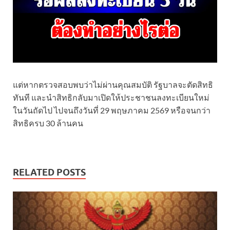
แต่หากตรวจสอบพบว่าไม่ผ่านคุณสมบัติ รัฐบาลจะตัดสิทธิ
ทันที และนำสิทธิกลับมาเปิดให้ประชาชนลงทะเบียนใหม่
ในวันถัดไป ไปจนถึงวันที่ 29 พฤษภาคม 2569 หรือจนกว่า
สิทธิครบ 30 ล้านคน
RELATED POSTS