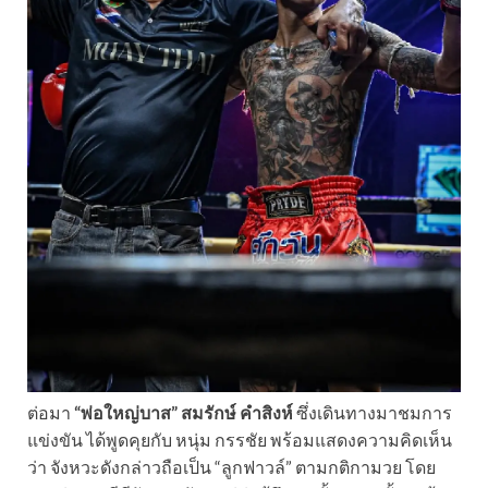
ต่อมา
“พ่อใหญ่บาส” สมรักษ์ คำสิงห์
ซึ่งเดินทางมาชมการ
แข่งขัน ได้พูดคุยกับ หนุ่ม กรรชัย พร้อมแสดงความคิดเห็น
ว่า จังหวะดังกล่าวถือเป็น “ลูกฟาวล์” ตามกติกามวย โดย