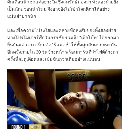
ตักเตือนนักชกแต่อย่างใด ซึ่งสมรักษ์มองว่า ทั้งสองฝ่ายยัง
เป็นนักมวยหน้าใหม่ จึงอาจยังไม่เข้าใจกติกาได้อย่าง
แม่นยำมากนัก
และเพื่อความโปร่งใสและคลายข้อสงสัยของทั้งสองฝ่าย
ทางโปรโมเตอร์ศึกวันกรรชัย รวมถึง “เสี่ยโบ๊ท” ได้ออกมา
ยืนยันแล้วว่า เตรียมจัด “รีแมตช์” ให้ทั้งคู่กลับมาปะทะกัน
อีกครั้งภายใน 30 วันข้างหน้า พร้อมการันตีว่าไฟต์ล้างตา
ครั้งนี้จะดุเดือดและเข้มข้นกว่าเดิมอย่างแน่นอน