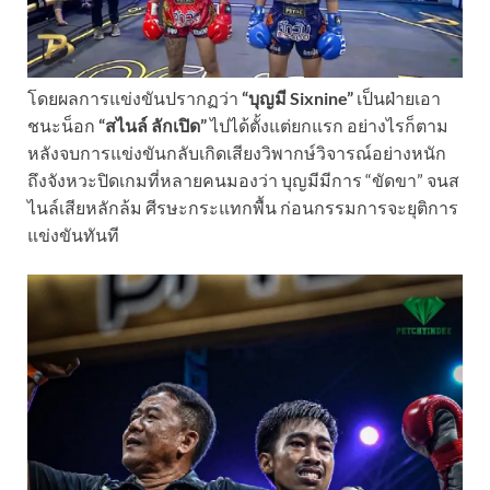
โดยผลการแข่งขันปรากฏว่า
“บุญมี Sixnine”
เป็นฝ่ายเอา
ชนะน็อก
“สไนล์ ลักเปิด”
ไปได้ตั้งแต่ยกแรก อย่างไรก็ตาม
หลังจบการแข่งขันกลับเกิดเสียงวิพากษ์วิจารณ์อย่างหนัก
ถึงจังหวะปิดเกมที่หลายคนมองว่า บุญมีมีการ “ขัดขา” จนส
ไนล์เสียหลักล้ม ศีรษะกระแทกพื้น ก่อนกรรมการจะยุติการ
แข่งขันทันที