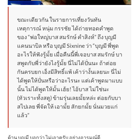
ขณะเดียวกัน ในรายการเที่ยงวันทัน
เหตุการณ์ หนุ่ม กรรชัย ได้ถ่ายทอดคำพูด
ของ “พ่อใหญ่บาส สมรักษ์ คำสิงห์” ถึง บุญมี
แคนนาบิล หรือ บุญมี Sixnine ว่า “บุญมี พี่พูด
อะไรให้ฟังรู้มั้ย เมื่อคืนนี้พี่เจอบาส สมรักษ์ บา
สพูดกับพี่ว่ายังไงรู้มั้ย นี่ไม่ได้ปั่นนะ ถ้าต่อย
กันครบยก เอ็งมีสิทธิ์แพ้ เค้าว่างั้นเลยนะ นี่ไม่
ได้พูดให้ปั่นหรือว่าอะไรนะ แต่เค้าพูดมาแบบ
นั้น ไม่ได้พูดให้มั้น เฮ้ย! ไอ้บาส ไม่ใช่นะ
(หัวเราะทั้งสตู) ข้ามรุ่นเลยมั้ยหล่ะ ต่อยกับบา
สไปเลย พี่จัดให้ เอามั้ย สักยกมั้ย นั่นมวยแก่
แล้ว”
ด้าน บุญมี บอกว่า ไม่เอาครับ อย่างอารมณ์ดี