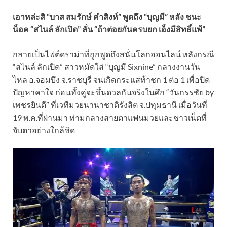
เอาหล่ะสิ “บาส สมรักษ์ คำสิงห์” พูดถึง “บุญมี” หลัง ชนะ
น็อค “สไนล์ ลักเปิด” ลั่น “ถ้าต่อยกันครบยก เอ็งมีสิทธิ์แพ้”
กลายเป็นไฟต์ดราม่าที่ถูกพูดถึงสนั่นโลกออนไลน์ หลังกรณี
“สไนล์ ลักเปิด” สาวหมัดใส่ “บุญมี Sixnine” กลางงานวัน
ไหล อ.จอมบึง จ.ราชบุรี จนเกิดกระแสท้าชก 1 ต่อ 1 เพื่อปิด
ปัญหาคาใจ ก่อนทั้งคู่จะขึ้นดวลกันจริงในศึก “วันกรรชัย by
เพชรยินดี” ที่เวทีมวยนานาชาติรังสิต จ.ปทุมธานี เมื่อวันที่
19 พ.ค.ที่ผ่านมา ท่ามกลางสายตาแฟนมวยและชาวเน็ตที่
จับตาอย่างใกล้ชิด