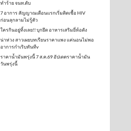
ทำร้าย จนท.ดับ
7 อาการ สัญญาณเตือนแรกเริ่มติดเชื้อ HIV
ก่อนลุกลามไม่รู้ตัว
ใครกินอยู่ทิ้งเลย!! บุกยึด อาหารเสริมยี่ห้อดัง
น่าห่วง สาวเผยบทเรียนราคาแพง แค่นอนไม่พอ
อาการกำเริบทันทีv
ราคาน้ำมันพรุ่งนี้ 7 ส.ค.69 อัปเดตราคาน้ำมัน
วันพรุ่งนี้