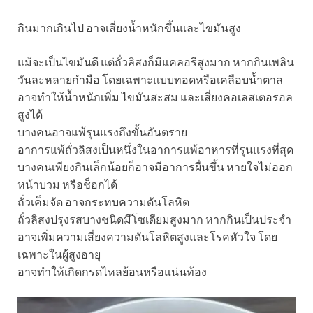
กินมากเกินไป อาจเสี่ยงน้ำหนักขึ้นและไขมันสูง
แม้จะเป็นไขมันดี แต่ถั่วลิสงก็มีแคลอรีสูงมาก หากกินเพลิน
วันละหลายกำมือ โดยเฉพาะแบบทอดหรือเคลือบน้ำตาล
อาจทำให้น้ำหนักเพิ่ม ไขมันสะสม และเสี่ยงคอเลสเตอรอล
สูงได้
บางคนอาจแพ้รุนแรงถึงขั้นอันตราย
อาการแพ้ถั่วลิสงเป็นหนึ่งในอาการแพ้อาหารที่รุนแรงที่สุด
บางคนเพียงกินเล็กน้อยก็อาจมีอาการผื่นขึ้น หายใจไม่ออก
หน้าบวม หรือช็อกได้
ถั่วเค็มจัด อาจกระทบความดันโลหิต
ถั่วลิสงปรุงรสบางชนิดมีโซเดียมสูงมาก หากกินเป็นประจำ
อาจเพิ่มความเสี่ยงความดันโลหิตสูงและโรคหัวใจ โดย
เฉพาะในผู้สูงอายุ
อาจทำให้เกิดกรดไหลย้อนหรือแน่นท้อง