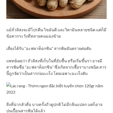
แม้ถั่วลิสงจะมีโปรตีน ไขมันดี และวิตามินหลายชนิด แต่ก็มี
ข้อควรระวังที่หลายคนมองข้าม
เสี่ยงได้รับ “อะฟลาท็อกซิน” สารพิษอันตรายต่อตับ
แพทย์เผยว่า ถั่วลิสงที่เก็บในที่อับชื้น หรือเริ่มขึ้นรา อาจมี
สารพิษชื่อ “อะฟลาท็อกซิน” ซึ่งเกิดจากเชื้อราบางชนิด สาร
นี้ถูกจัดว่าเป็นสารก่อมะเร็ง โดยเฉพาะมะเร็งตับ
สิ่งที่น่ากลัวคือ บางครั้งถั่วดูปกติ ไม่มีกลิ่นแปลก แต่ก็อาจ
ปนเปื้อนสารพิษได้แล้ว