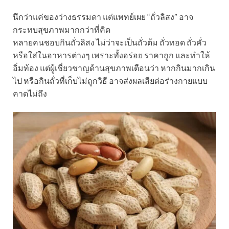
นึกว่าแค่ของว่างธรรมดา แต่แพทย์เผย “ถั่วลิสง” อาจ
กระทบสุขภาพมากกว่าที่คิด
หลายคนชอบกินถั่วลิสง ไม่ว่าจะเป็นถั่วต้ม ถั่วทอด ถั่วคั่ว
หรือใส่ในอาหารต่างๆ เพราะทั้งอร่อย ราคาถูก และทำให้
อิ่มท้อง แต่ผู้เชี่ยวชาญด้านสุขภาพเตือนว่า หากกินมากเกิน
ไป หรือกินถั่วที่เก็บไม่ถูกวิธี อาจส่งผลเสียต่อร่างกายแบบ
คาดไม่ถึง