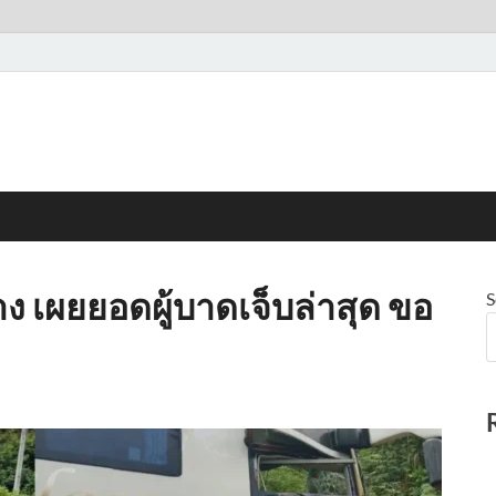
าง เผยยอดผู้บาดเจ็บล่าสุด ขอ
S