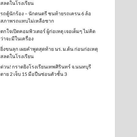
สลดในโรงเรียน
รถตู้นักร้อง – นักดนตรี ชนท้ายรถเครน 6 ล้อ
สภาพรถแทบไม่เหลือซาก
ตกใจเปิดคอมพิวเตอร์ ผู้ก่อเหตุ เจอเต็มๆ ไม่คิด
ว่าจะมีในเครื่อง
ยิ่งขนลุก เผยคำพูดสุดท้าย นร. ม.ต้น ก่อนก่อเหตุ
สลดในโรงเรียน
ด่วน! กราดยิงโรงเรียนเทพศิรินทร์ จ.นนทบุรี
ตาย 2 เจ็บ 15 มือปืนซ่อนตัวชั้น 3