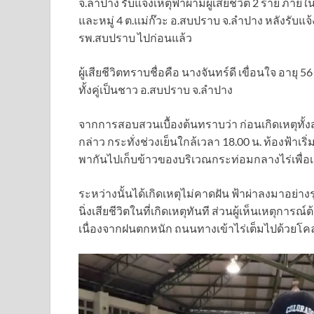
จ.ลำปาง รับแจ้งเหตุฟ้าผ่ามีผู้เสียชีวิต 2 ราย ภา
และหมู่ 4 ต.แม่ก๊วะ อ.สบปราบ จ.ลำปาง หลังรับแจ้
รพ.สบปราบ ไปก่อนแล้ว
ผู้เสียชีวิตทราบชื่อคือ นางจันทร์ดี เขื่อนใจ อายุ 
ทั้งคู่เป็นชาว อ.สบปราบ จ.ลำปาง
จากการสอบสวนเบื้องต้นทราบว่า ก่อนเกิดเหตุทั
กล่าว กระทั่งช่วงเย็นใกล้เวลา 18.00 น. ท้องฟ้าเริ
พากันไปเก็บข้าวของบริเวณกระท่อมกลางไร่เพื่อเต
ระหว่างนั้นได้เกิดเหตุไม่คาดฝัน ฟ้าผ่าลงมาอย่
นิ่งเสียชีวิตในที่เกิดเหตุทันที ส่วนผู้เห็นเหตุ
เนื่องจากฝนตกหนัก ถนนทางเข้าไร่เต็มไปด้วยโคล