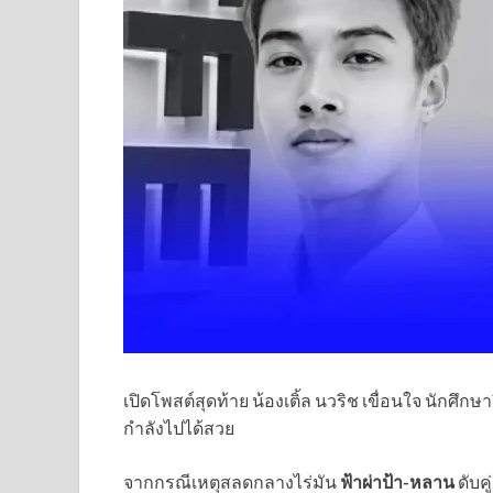
เปิดโพสต์สุดท้าย น้องเติ้ล นวริช เขื่อนใจ นักศึก
กำลังไปได้สวย
จากกรณีเหตุสลดกลางไร่มัน
ฟ้าผ่าป้า-หลาน
ดับค