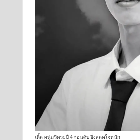
เติ้ล หนุ่มวิศวะปี 4 ก่อนดับ ยิ่งสลดใจหนัก