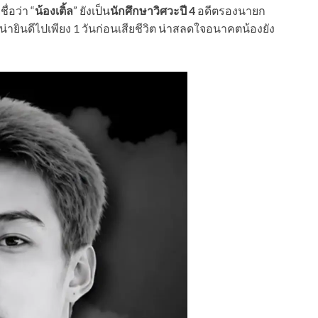
่อว่า “
น้องเติ้ล
” ยังเป็น
นักศึกษาวิศวะปี 4
อดีตรองนายก
น่ายินดีไปเพียง 1 วันก่อนเสียชีวิต น่าสลดใจอนาคตน้องยัง