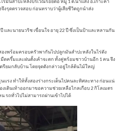
ยในไร่มันสำปะหลังบริเวณรอยต่อ หมู่ 1 ต.นาแส่ง อ.เกาะคา
งจึงรุดตรวจสอบ ก่อนทราบว่าผู้เสียชีวิตถูกนำส่ง
56 ปี และนายนวริช เขื่อนใจ อายุ 22 ปี ซึ่งเป็นป้าและหลานกัน
้งสองพร้อมครอบครัวพากันไปปลูกมันสำปะหลังในไร่ดัง
่มมืดครึ้มและฝนตั้งเค้าจะตก ทั้งคู่พร้อมชาวบ้านอีก 1 คน จึง
รียมกลับบ้าน โดยจุดดังกล่าวอยู่ใกล้ต้นไม้ใหญ่
างรุนแรง ทำให้ทั้งสองร่างกระเด็นไปคนละทิศละทาง ก่อนแน่
การณ์ต้องเดินเท้าออกมาขอความช่วยเหลือไกลเกือบ 2 กิโลเมตร
น รถทั่วไปไม่สามารถผ่านเข้าไปได้