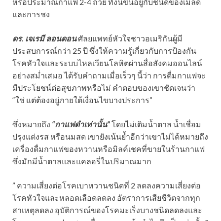
หรือประมาณกาแฟ 2-4 ถ้วย ทั้งนี้ขึ้นอยู่กับชนิดของเมล็ด
และการชง
ดร. เจเรมี ลอนดอน
ศัลยแพทย์หัวใจชาวอเมริกันผู้มี
ประสบการณ์กว่า 25 ปี ซึ่งให้ความรู้เกี่ยวกับการป้องกัน
โรคหัวใจและระบบไหลเวียนโลหิตผ่านสื่อสังคมออนไลน์
อย่างสม่ำเสมอ ได้รับคำถามเมื่อเร็วๆ นี้ว่า การดื่มกาแฟจะ
มีประโยชน์ต่อสุขภาพหรือไม่ คำตอบของเขาชัดเจนว่า
“ใช่ แต่ต้องอยู่ภายใต้เงื่อนไขบางประการ”
ซึ่งหมายถึง
“กาแฟดำเท่านั้น”
โดยไม่เติมน้ำตาล น้ำเชื่อม
ปรุงแต่งรส หรือนมสด เขายังเน้นย้ำอีกว่าเขาไม่ได้หมายถึง
เครื่องดื่มกาแฟของหวานหรือมิลค์เชคที่ขายในร้านกาแฟ
ซึ่งมักมีน้ำตาลและแคลอรี่ในปริมาณมาก
” ความเสี่ยงต่อโรคเบาหวานชนิดที่ 2 ลดลงความเสี่ยงต่อ
โรคหัวใจและหลอดเลือดลดลง อัตราการเสียชีวิตจากทุก
สาเหตุลดลง อุบัติการณ์ของโรคมะเร็งบางชนิดลดลงและ