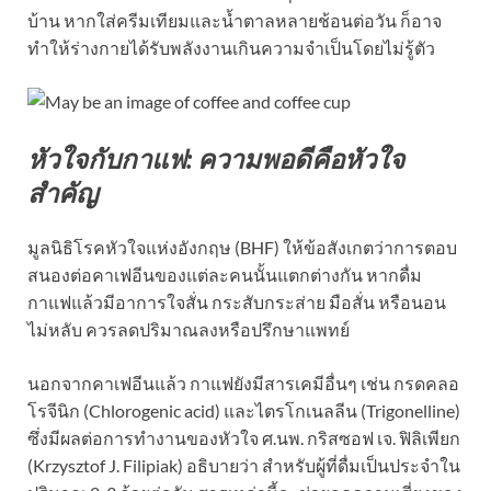
บ้าน หากใส่ครีมเทียมและน้ำตาลหลายช้อนต่อวัน ก็อาจ
ทำให้ร่างกายได้รับพลังงานเกินความจำเป็นโดยไม่รู้ตัว
หัวใจกับกาแฟ: ความพอดีคือหัวใจ
สำคัญ
มูลนิธิโรคหัวใจแห่งอังกฤษ (BHF) ให้ข้อสังเกตว่าการตอบ
สนองต่อคาเฟอีนของแต่ละคนนั้นแตกต่างกัน หากดื่ม
กาแฟแล้วมีอาการใจสั่น กระสับกระส่าย มือสั่น หรือนอน
ไม่หลับ ควรลดปริมาณลงหรือปรึกษาแพทย์
นอกจากคาเฟอีนแล้ว กาแฟยังมีสารเคมีอื่นๆ เช่น กรดคลอ
โรจีนิก (Chlorogenic acid) และไตรโกเนลลีน (Trigonelline)
ซึ่งมีผลต่อการทำงานของหัวใจ ศ.นพ. กริสซอฟ เจ. ฟิลิเพียก
(Krzysztof J. Filipiak) อธิบายว่า สำหรับผู้ที่ดื่มเป็นประจำใน