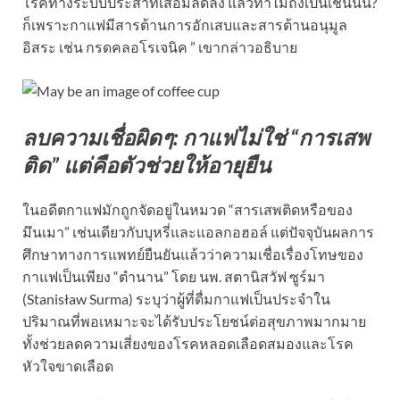
โรคทางระบบประสาทเสื่อมลดลง แล้วทำไมถึงเป็นเช่นนั้น?
ก็เพราะกาแฟมีสารต้านการอักเสบและสารต้านอนุมูล
อิสระ เช่น กรดคลอโรเจนิค ” เขากล่าวอธิบาย
ลบความเชื่อผิดๆ: กาแฟไม่ใช่ “การเสพ
ติด” แต่คือตัวช่วยให้อายุยืน
ในอดีตกาแฟมักถูกจัดอยู่ในหมวด “สารเสพติดหรือของ
มึนเมา” เช่นเดียวกับบุหรี่และแอลกอฮอล์ แต่ปัจจุบันผลการ
ศึกษาทางการแพทย์ยืนยันแล้วว่าความเชื่อเรื่องโทษของ
กาแฟเป็นเพียง “ตำนาน” โดย นพ. สตานิสวัฟ ซูร์มา
(Stanisław Surma) ระบุว่าผู้ที่ดื่มกาแฟเป็นประจำใน
ปริมาณที่พอเหมาะจะได้รับประโยชน์ต่อสุขภาพมากมาย
ทั้งช่วยลดความเสี่ยงของโรคหลอดเลือดสมองและโรค
หัวใจขาดเลือด