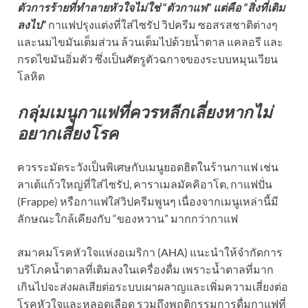
ตัวการร้ายที่ทำลายหัวใจไม่ใช่ “ตัวกาแฟ” แต่คือ “สิ่งที่เติม
ลงไป”
กาแฟปรุงแต่งที่ใส่ไซรัป วิปครีม ซอสรสชาติต่างๆ
และนมไขมันเต็มส่วน ล้วนเต็มไปด้วยน้ำตาล แคลอรี และ
กรดไขมันอิ่มตัว ซึ่งเป็นศัตรูตัวฉกาจของระบบหมุนเวียน
โลหิต
กลุ่มเมนูกาแฟที่ควรหลีกเลี่ยงหากไม่
อยากเสี่ยงโรค
ควรระมัดระวังเป็นพิเศษกับเมนูยอดฮิตในร้านกาแฟ เช่น
ลาเต้แก้วใหญ่ที่ใส่ไซรัป, คาราเมลมัคคิอาโต, กาแฟปั่น
(Frappe) หรือกาแฟใส่วิปครีมพูนๆ เนื่องจากเมนูเหล่านี้มี
ลักษณะใกล้เคียงกับ “ของหวาน” มากกว่ากาแฟ
สมาคมโรคหัวใจแห่งอเมริกา (AHA) แนะนำให้จำกัดการ
บริโภคน้ำตาลที่เติมลงในเครื่องดื่ม เพราะน้ำตาลที่มาก
เกินไปจะส่งผลเสียต่อระบบเผาผลาญและเพิ่มความเสี่ยงต่อ
โรคหัวใจและหลอดเลือด รวมถึงพฤติกรรมการดื่มกาแฟที่