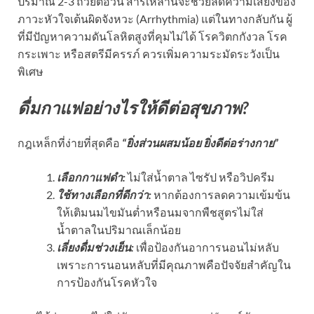
ปริมาณ 2-3 ถ้วยต่อวัน สารเหล่านี้จะช่วยลดความเสี่ยงของ
ภาวะหัวใจเต้นผิดจังหวะ (Arrhythmia) แต่ในทางกลับกัน ผู้
ที่มีปัญหาความดันโลหิตสูงที่คุมไม่ได้ โรควิตกกังวล โรค
กระเพาะ หรือสตรีมีครรภ์ ควรเพิ่มความระมัดระวังเป็น
พิเศษ
ดื่มกาแฟอย่างไรให้ดีต่อสุขภาพ?
กฎเหล็กที่ง่ายที่สุดคือ
“ยิ่งส่วนผสมน้อย ยิ่งดีต่อร่างกาย”
เลือกกาแฟดำ:
ไม่ใส่น้ำตาล ไซรัป หรือวิปครีม
ใช้ทางเลือกที่ดีกว่า:
หากต้องการลดความเข้มข้น
ให้เติมนมไขมันต่ำหรือนมจากพืชสูตรไม่ใส่
น้ำตาลในปริมาณเล็กน้อย
เลี่ยงดื่มช่วงเย็น:
เพื่อป้องกันอาการนอนไม่หลับ
เพราะการนอนหลับที่มีคุณภาพคือปัจจัยสำคัญใน
การป้องกันโรคหัวใจ