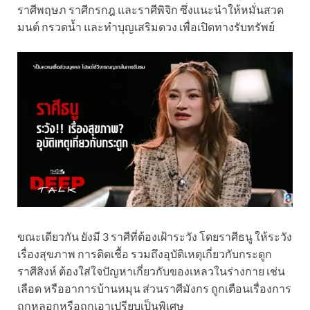
ราศีพฤษภ ราศีกรกฎ และราศีพิจิก ซึ่งแนะนำให้หมั่นสวด
มนต์ กรวดน้ำ และทำบุญเสริมดวง เพื่อเปิดทางรับทรัพย์
ขณะเดียวกัน ยังมี 3 ราศีที่ต้องเฝ้าระวัง โดยราศีธนู ให้ระวัง
เรื่องสุขภาพ การติดเชื้อ รวมถึงอุบัติเหตุเกี่ยวกับกระดูก
ราศีสิงห์ ต้องใส่ใจปัญหาเกี่ยวกับของเหลวในร่างกาย เช่น
เลือด หรืออาการบ้านหมุน ส่วนราศีมังกร ถูกเตือนเรื่องการ
ถูกหลอกหรือถูกเอาเปรียบเป็นพิเศษ