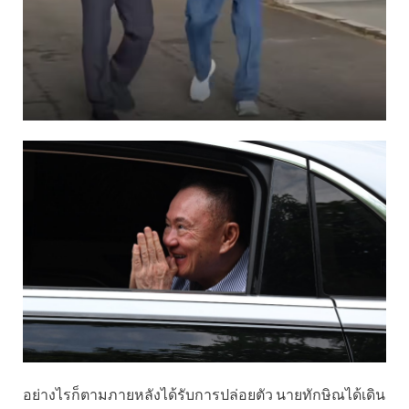
อย่างไรก็ตามภายหลังได้รับการปล่อยตัว นายทักษิณได้เดิน