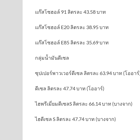
แก๊สโซฮอล์ 91 ลิตรละ 43.58 บาท
แก๊สโซฮอล์ E20 ลิตรละ 38.95 บาท
แก๊สโซฮอล์ E85 ลิตรละ 35.69 บาท
กลุ่มน้ำมันดีเซล
ซุปเปอร์พาวเวอร์ดีเซล ลิตรละ 63.94 บาท (โออาร์
ดีเซล ลิตรละ 47.74 บาท (โออาร์)
ไฮพรีเมี่ยมดีเซลS ลิตรละ 66.14 บาท (บางจาก)
ไฮดีเซล S ลิตรละ 47.74 บาท (บางจาก)