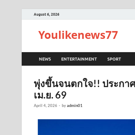
August 6, 2026
Youlikenews77
NEWS
ENTERTAINMENT
SPORT
พุ่งขึ้นจนตกใจ!! ประกาศ
เม.ย. 69
April 4, 2026
-
by
admin01