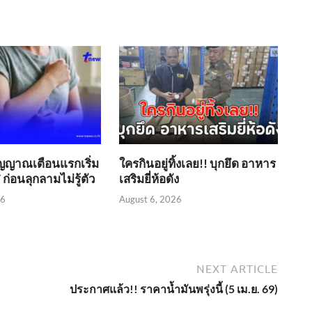
ัญญาณเตือนแรกเริ่ม
ใครกินอยู่ทิ้งเลย!! บุกยึด อาหาร
 ก่อนลุกลามไม่รู้ตัว
เสริมยี่ห้อดัง
26
August 6, 2026
NEXT ARTICLE
ประกาศแล้ว!! ราคาน้ำมันพรุ่งนี้ (5 เม.ย. 69)