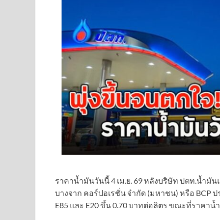
ราคาน้ำมันวันนี้ 4 เม.ย. 69 หลังบริษัท ปตท.น้ำ
บางจาก คอร์ปอเรชั่น จำกัด (มหาชน) หรือ BCP 
E85 และ E20 ขึ้น 0.70 บาทต่อลิตร ขณะที่ราคาน้ำ