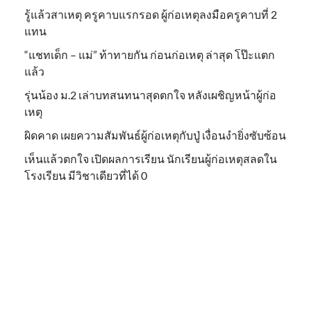
รู้แล้วสาเหตุ ครูคาบแรกรอด ผู้ก่อเหตุลงมือครูคาบที่ 2
แทน
“แชทเด็ก – แม่” ท้าทายกัน ก่อนก่อเหตุ ล่าสุด โป๊ะแตก
แล้ว
รุ่นน้อง ม.2 เล่าบทสนทนาสุดตกใจ หลังเผชิญหน้าผู้ก่อ
เหตุ
ผิดคาด เผยความสัมพันธ์ผู้ก่อเหตุกับปู่ เงื่อนงำยิ่งซับซ้อน
เห็นแล้วตกใจ เปิดผลการเรียน นักเรียนผู้ก่อเหตุสลดใน
โรงเรียน มีวิชาเดียวที่ได้ 0