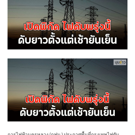
การไฟฟ้านครหลวง (กฟน.) ประกาศพื้นที่กรุงเทพไฟดับ