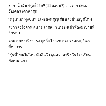
ราคาน้ำมันพรุ่งนี้2569 (11 ส.ค. 69) บางจาก ปตท.
อัปเดตราคาล่าสุด
“ครูหนุ่ม” พุ่งขึ้นที่ 1 เผยสิ่งที่สูญเสีย หลังขึ้นบัญชีใหม่
ส่งกำลังใจด่วน สุนารี ราชสีมา เตรียมเข้าห้องผ่าบ่ายนี้
อีกรอบ
ด่วน ฉลอง เรี่ยวแรง บุกลั่นไก นายกอบจ.นนทบุรี คา
ที่ทำการ
“รุ่นพี่” ทนไม่ไหว ตัดสินใจ พูดความจริง ในโรงเรียน
ทั้งหมดแล้ว