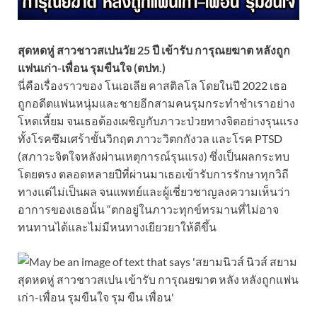
สุดหดหู่ สาวชาวสเปนวัย 25 ปี เข้ารับ การุณยฆาต หลังถูก
แฟนเก่า-เพื่อน รุมขืนใจ (ตปท.)
นี่คือเรื่องราวของ โนเอเลีย คาสติลโล โดยในปี 2022 เธอ
ถูกอดีตแฟนหนุ่มและชายอีกสามคนรุมกระทำชำเราอย่าง
โหดเหี้ยม จนเธอต้องเผชิญกับภาวะป่วยทางจิตอย่างรุนแรง
ทั้งโรคซึมเศร้าขั้นวิกฤต ภาวะวิตกกังวล และโรค PTSD
(สภาวะจิตใจหลังผ่านเหตุการณ์รุนแรง) ซึ่งเป็นผลกระทบ
โดยตรง ตลอดหลายปีที่ผ่านมาเธอเข้ารับการรักษาทุกวิถี
ทางแต่ไม่เป็นผล จนแพทย์และผู้เชี่ยวชาญลงความเห็นว่า
อาการของเธอนั้น “ตกอยู่ในภาวะทุกข์ทรมานที่ไม่อาจ
ทนทานได้และไม่มีหนทางเยียวยาให้ดีขึ้น