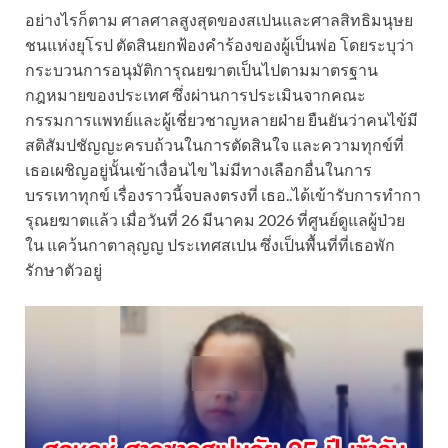
อย่างไรก็ตาม ศาลศาลสูงสุดของสเปนและศาลสิทธิมนุษย
ชนแห่งยุโรป ตัดสินยกฟ้องคำร้องของผู้เป็นพ่อ โดยระบุว่า
กระบวนการอนุมัติการุณยฆาตเป็นไปตามมาตรฐาน
กฎหมายของประเทศ ซึ่งผ่านการประเมินจากคณะ
กรรมการแพทย์และผู้เชี่ยวชาญหลายฝ่าย ยืนยันว่าคนไข้มี
สติสัมปชัญญะครบถ้วนในการตัดสินใจ และความทุกข์ที่
เธอเผชิญอยู่นั้นเข้าเงื่อนไข ไม่มีทางเลือกอื่นในการ
บรรเทาทุกข์ เรื่องราวนี้จบลงตรงที่ เธอ..ได้เข้ารับการทำกา
รุณยฆาตแล้ว เมื่อวันที่ 26 มีนาคม 2026 ที่ศูนย์ดูแลผู้ป่วย
ใน แคว้นกาตาลุญญ ประเทศสเปน ซึ่งเป็นพื้นที่ที่เธอพัก
รักษาตัวอยู่