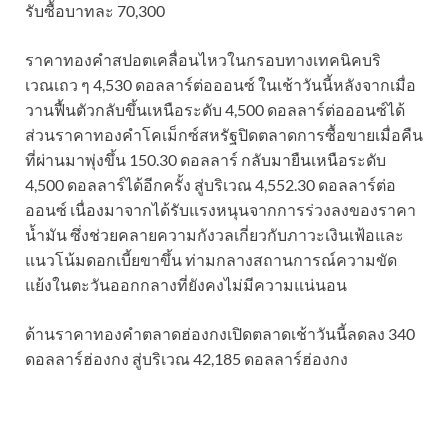
รับซื้อบาทละ 70,300
ราคาทองคำสปอตเคลื่อนไหวในกรอบทางเทคนิคบริ
เวณเถว ๆ 4,530 ดอลลาร์ต่อออนซ์ ในเช้าวันนี้หลังจากเมื่อ
วานฟื้นตัวกลับขึ้นเหนือระดับ 4,500 ดอลลาร์ต่อออนซ์ได้
ส่วนราคาทองคำโคเม็กซ์สหรัฐปิดตลาดการซื้อขายเมื่อคืน
ที่ผ่านมาพุ่งขึ้น 150.30 ดอลลาร์ กลับมายืนเหนือระดับ
4,500 ดอลลาร์ได้อีกครั้ง สู่บริเวณ 4,552.30 ดอลลาร์ต่อ
ออนซ์ เนื่องมาจากได้รับแรงหนุนจากการร่วงลงของราคา
น้ำมัน ซึ่งช่วยคลายความกังวลเกี่ยวกับภาวะเงินเฟ้อและ
แนวโน้มดอกเบี้ยขาขึ้น ท่ามกลางสถานการณ์ความขัด
แย้งในตะวันออกกลางที่ยังคงไม่มีความแน่นอน
ด้านราคาทองคําตลาดฮ่องกงเปิดตลาดเช้าวันนี้ลดลง 340
ดอลลาร์ฮ่องกง สู่บริเวณ 42,185 ดอลลาร์ฮ่องกง