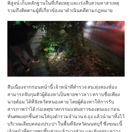
พิสูจน์ เก็บหลักฐานในที่เกิดเหตุ และเร่งสืบสวนหาสาเหตุ
รวมถึงติดตามผู้ที่เกี่ยวข้องมาดำเนินคดีตามกฎหมาย
สืบเนื่องจากก่อนหน้านี้ เจ้าหน้าที่ตำรวจ สน.ทุ่งสองห้อง
สามารถจับกุมตัวผู้ต้องหาเป็นชายชาวลาว ทราบชื่อเพียง
นายต้อม ได้ที่จังหวัดหนองคาย โดยผู้ต้องหาให้การรับ
สารภาพว่าได้ ก่อเหตุฆาตกรรมแฟนสาวของตนเอง ก่อน
หั่นศพแยกชิ้นส่วนใส่ถุงดำรวมจำนวน 6 ถุง แล้วนำมาทิ้งไว้
บริเวณเลียบคลองประปา ในพื้นที่จังหวัดนนทบุรี ซึ่งขณะนี้
เจ้าหน้าที่ตรวจพบชิ้นส่วนแล้วบางส่วน และยังอยู่ระหว่าง