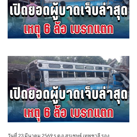
วันที่ 23 มีนาคม 2569 ร.ต.อ.สรุเชษฐ์ เทพชาลี รอง