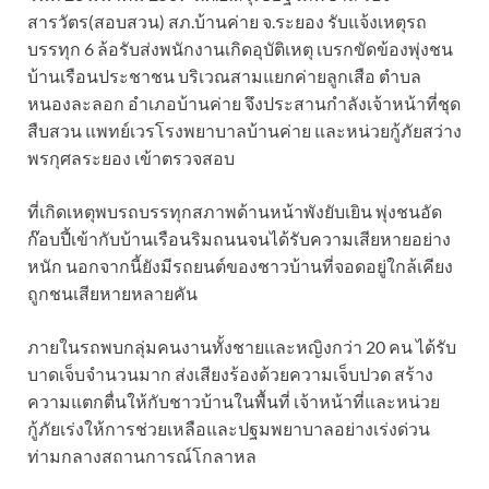
สารวัตร(สอบสวน) สภ.บ้านค่าย จ.ระยอง รับแจ้งเหตุรถ
บรรทุก 6 ล้อรับส่งพนักงานเกิดอุบัติเหตุ เบรกขัดข้องพุ่งชน
บ้านเรือนประชาชน บริเวณสามแยกค่ายลูกเสือ ตำบล
หนองละลอก อำเภอบ้านค่าย จึงประสานกำลังเจ้าหน้าที่ชุด
สืบสวน แพทย์เวรโรงพยาบาลบ้านค่าย และหน่วยกู้ภัยสว่าง
พรกุศลระยอง เข้าตรวจสอบ
ที่เกิดเหตุพบรถบรรทุกสภาพด้านหน้าพังยับเยิน พุ่งชนอัด
ก๊อบปี้เข้ากับบ้านเรือนริมถนนจนได้รับความเสียหายอย่าง
หนัก นอกจากนี้ยังมีรถยนต์ของชาวบ้านที่จอดอยู่ใกล้เคียง
ถูกชนเสียหายหลายคัน
ภายในรถพบกลุ่มคนงานทั้งชายและหญิงกว่า 20 คน ได้รับ
บาดเจ็บจำนวนมาก ส่งเสียงร้องด้วยความเจ็บปวด สร้าง
ความแตกตื่นให้กับชาวบ้านในพื้นที่ เจ้าหน้าที่และหน่วย
กู้ภัยเร่งให้การช่วยเหลือและปฐมพยาบาลอย่างเร่งด่วน
ท่ามกลางสถานการณ์โกลาหล