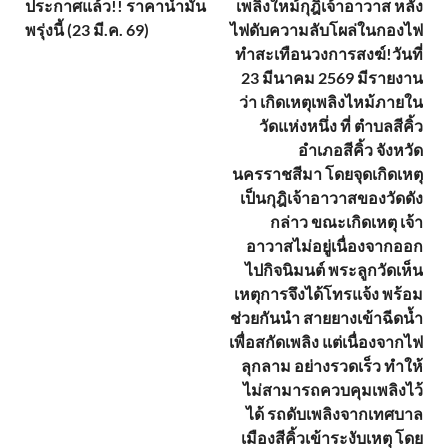
ประกาศแล้ว!! ราคาน้ำมัน
เพลิงใหม้กุฎิเจ้าอาวาส หลัง
พรุ่งนี้ (23 มี.ค. 69)
ไฟดับความลับโผล่ในกองไฟ
ทำสะเทือนวงการสงฆ์!วันที่
23 มีนาคม 2569 มีรายงาน
ว่า เกิดเหตุเพลิงไหม้ภายใน
วัดแห่งหนึ่ง ที่ ตำบลสีคิ้ว
อำเภอสีคิ้ว จังหวัด
นครราชสีมา โดยจุดเกิดเหตุ
เป็นกุฎิเจ้าอาวาสของวัดดัง
กล่าว ขณะเกิดเหตุ เจ้า
อาวาสไม่อยู่เนื่องจากออก
ไปกิจนิมนต์ พระลูกวัดเห็น
เหตุการจึงได้โทรแจ้ง พร้อม
ช่วยกันนำ สายยางเข้าฉีดน้ำ
เพื่อสกัดเพลิง แต่เนื่องจากไฟ
ลุกลาม อย่างรวดเร็ว ทำให้
ไม่สามารถควบคุมเพลิงไว้
ได้ รถดับเพลิงจากเทศบาล
เมืองสีคิ้วเข้าระงับเหตุ โดย