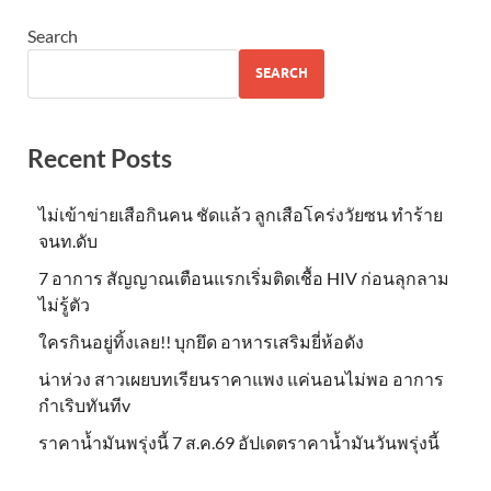
Search
SEARCH
Recent Posts
ไม่เข้าข่าย​เสือกินคน ชัดแล้ว ลูกเสือโคร่งวัยซน ทำร้าย
จนท.ดับ
7 อาการ สัญญาณเตือนแรกเริ่มติดเชื้อ HIV ก่อนลุกลาม
ไม่รู้ตัว
ใครกินอยู่ทิ้งเลย!! บุกยึด อาหารเสริมยี่ห้อดัง
น่าห่วง สาวเผยบทเรียนราคาแพง แค่นอนไม่พอ อาการ
กำเริบทันทีv
ราคาน้ำมันพรุ่งนี้ 7 ส.ค.69 อัปเดตราคาน้ำมันวันพรุ่งนี้