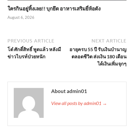
ใครกินอยู่ทิ้งเลย!! บุกยึด อาหารเสริมยี่ห้อดัง
August 6, 2026
PREVIOUS ARTICLE
NEXT ARTICLE
โต๋ ศักดิ์สิทธิ์ พูดแล้ว หลังมี
อายุครบ 55 ปี รับเงินบำนาญ
ข่าวไบรท์ป่วยหนัก
ตลอดชีวิต ส่งเงิน 180 เดือน
ได้เงินเพิ่มจุกๆ
About admin01
View all posts by admin01 →