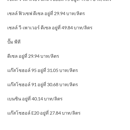
เชลล์ ฟิวเซฟ ดีเซล อยู่ที่ 29.94 บาท/ลิตร
เชลล์ วี-เพาเวอร์ ดีเซล อยู่ที่ 49.84 บาท/ลิตร
ปั๊ม พีที
ดีเซล อยู่ที่ 29.94 บาท/ลิตร
แก๊สโซฮอล์ 95 อยู่ที่ 31.05 บาท/ลิตร
แก๊สโซฮอล์ 91 อยู่ที่ 30.68 บาท/ลิตร
เบนซิน อยู่ที่ 40.14 บาท/ลิตร
แก๊สโซฮอล์ E20 อยู่ที่ 27.84 บาท/ลิตร