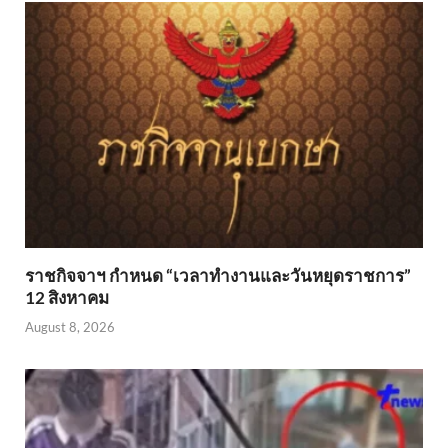
ราชกิจจาฯ กำหนด “เวลาทำงานและวันหยุดราชการ”
12 สิงหาคม
August 8, 2026