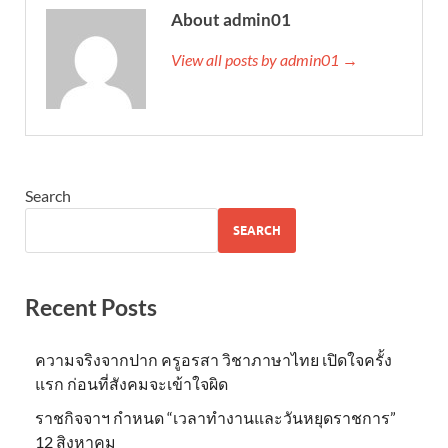
About admin01
View all posts by admin01 →
Search
SEARCH
Recent Posts
ความจริงจากปาก ครูอรสา วิชาภาษาไทย เปิดใจครั้ง
แรก ก่อนที่สังคมจะเข้าใจผิด
ราชกิจจาฯ กำหนด “เวลาทำงานและวันหยุดราชการ”
12 สิงหาคม