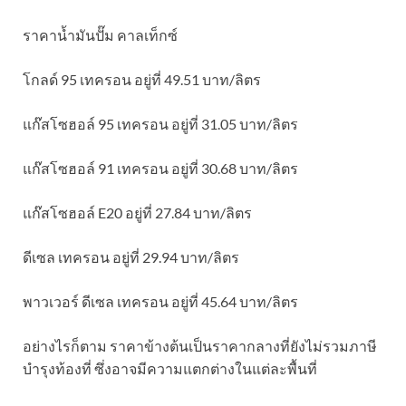
ราคาน้ำมันปั๊ม คาลเท็กซ์
โกลด์ 95 เทครอน อยู่ที่ 49.51 บาท/ลิตร
แก๊สโซฮอล์ 95 เทครอน อยู่ที่ 31.05 บาท/ลิตร
แก๊สโซฮอล์ 91 เทครอน อยู่ที่ 30.68 บาท/ลิตร
แก๊สโซฮอล์ E20 อยู่ที่ 27.84 บาท/ลิตร
ดีเซล เทครอน อยู่ที่ 29.94 บาท/ลิตร
พาวเวอร์ ดีเซล เทครอน อยู่ที่ 45.64 บาท/ลิตร
อย่างไรก็ตาม ราคาข้างต้นเป็นราคากลางที่ยังไม่รวมภาษี
บำรุงท้องที่ ซึ่งอาจมีความแตกต่างในแต่ละพื้นที่