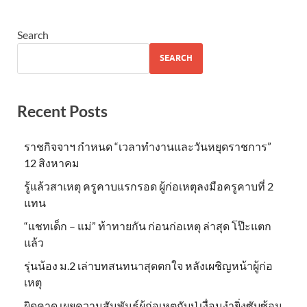
Search
SEARCH
Recent Posts
ราชกิจจาฯ กำหนด “เวลาทำงานและวันหยุดราชการ”
12 สิงหาคม
รู้แล้วสาเหตุ ครูคาบแรกรอด ผู้ก่อเหตุลงมือครูคาบที่ 2
แทน
“แชทเด็ก – แม่” ท้าทายกัน ก่อนก่อเหตุ ล่าสุด โป๊ะแตก
แล้ว
รุ่นน้อง ม.2 เล่าบทสนทนาสุดตกใจ หลังเผชิญหน้าผู้ก่อ
เหตุ
ผิดคาด เผยความสัมพันธ์ผู้ก่อเหตุกับปู่ เงื่อนงำยิ่งซับซ้อน