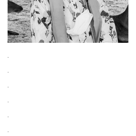
.
.
.
.
.
.