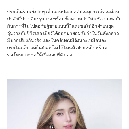
ประเด็นร้อนยิ่งปะทุ เมื่อแอนปล่อยคลิปเหตุการณ์ที่เหมือน
กำลังมีปากเสียงรุนแรง พร้อมข้อความว่า “มันชัดเจนพอมั้ย
กับการที่ไม่ไปต่อกับผู้ชายแบบนี้” และขอให้อีกฝ่ายหยุด
วุ่นวายกับชีวิตเธอ เบียร์ได้ออกมายอมรับว่าในวันดังกล่าว
มีปากเสียงกันจริง และในคลิปตนมีจังหวะเหมือนจะ
กระโดดถีบ แต่ยืนยันว่าไม่ได้โดนตัวฝ่ายหญิง พร้อม
ขอโทษและขอให้เรื่องจบที่ตัวเอง