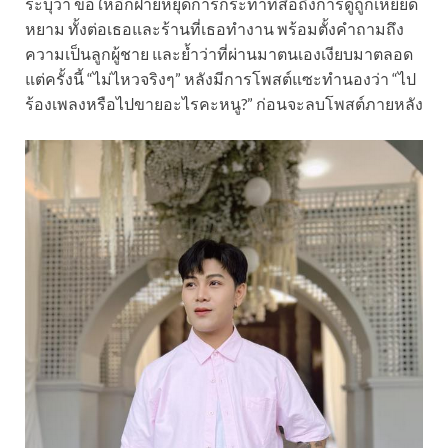
ระบุว่า ขอให้อีกฝ่ายหยุดการกระทำที่สื่อถึงการดูถูกเหยียด
หยาม ทั้งต่อเธอและร้านที่เธอทำงาน พร้อมตั้งคำถามถึง
ความเป็นลูกผู้ชาย และย้ำว่าที่ผ่านมาตนเองเงียบมาตลอด
แต่ครั้งนี้ “ไม่ไหวจริงๆ” หลังมีการโพสต์แซะทำนองว่า “ไป
ร้องเพลงหรือไปขายอะไรคะหนู?” ก่อนจะลบโพสต์ภายหลัง