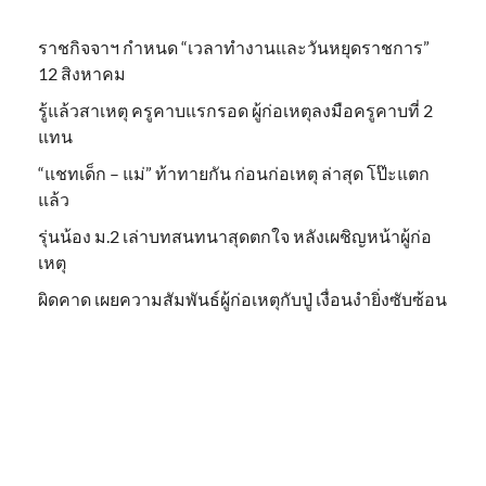
ราชกิจจาฯ กำหนด “เวลาทำงานและวันหยุดราชการ”
12 สิงหาคม
รู้แล้วสาเหตุ ครูคาบแรกรอด ผู้ก่อเหตุลงมือครูคาบที่ 2
แทน
“แชทเด็ก – แม่” ท้าทายกัน ก่อนก่อเหตุ ล่าสุด โป๊ะแตก
แล้ว
รุ่นน้อง ม.2 เล่าบทสนทนาสุดตกใจ หลังเผชิญหน้าผู้ก่อ
เหตุ
ผิดคาด เผยความสัมพันธ์ผู้ก่อเหตุกับปู่ เงื่อนงำยิ่งซับซ้อน