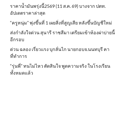
ราคาน้ำมันพรุ่งนี้2569 (11 ส.ค. 69) บางจาก ปตท.
อัปเดตราคาล่าสุด
“ครูหนุ่ม” พุ่งขึ้นที่ 1 เผยสิ่งที่สูญเสีย หลังขึ้นบัญชีใหม่
ส่งกำลังใจด่วน สุนารี ราชสีมา เตรียมเข้าห้องผ่าบ่ายนี้
อีกรอบ
ด่วน ฉลอง เรี่ยวแรง บุกลั่นไก นายกอบจ.นนทบุรี คา
ที่ทำการ
“รุ่นพี่” ทนไม่ไหว ตัดสินใจ พูดความจริง ในโรงเรียน
ทั้งหมดแล้ว