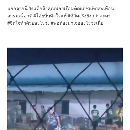
นอกจากนี้ ยังแท็กถึงคุณพ่อ พร้อมติดแฮชแท็กสะเทือน
อารมณ์ อาทิ #โอ้ยบีบหัวใจแท้ #ชีวิตจริงยิ่งกว่าละคร
#จิตใจทำด้วยอะไรวะ #พ่อต้องมาเจออะไรวะเนี่ย