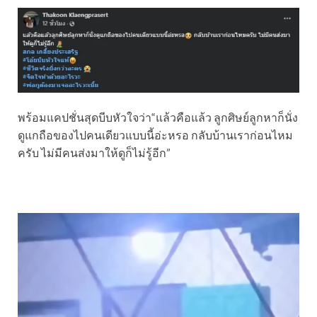
พร้อมแคปชั่นสุดบีบหัวใจว่า“แล้วคือแล้ว ลูกศิษย์ลูกหาก็นั่ง
ดูแกถือของไปคนเดียวแบบนี้อ่ะหรอ กลับบ้านเราก่อนไหม
ครับ ไม่มีคนส่งมาให้ดูก็ไม่รู้อีก”