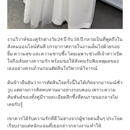
งานวิวาห์ของคู่รักต่างวัย 24 ปี กับ 58 ปี กลายเป็นที่พูดถึงใน
สังคมออนไลน์ทันที บรรยากาศภายในงานเต็มไปด้วยรอย
ยิ้ม ความสุข และความซาบซึ้ง โดยเฉพาะช่วงที่เจ้าสาวเปิด
ใจถึงเส้นทางความรัก พร้อมขอให้สังคมรับฟังเหตุผลของ
เธออย่างครบถ้วนก่อนตัดสินใจวิพากษ์วิจารณ์
ต้นข้าวยืนยันว่าการตัดสินใจครั้งนี้ไม่ได้เกิดจากอารมณ์ชั่ว
วูบ แต่ผ่านการคิดทบทวนมาอย่างรอบคอบ เพราะความ
สัมพันธ์ของทั้งคู่มีรายละเอียดลึกซึ้งที่คนภายนอกอาจไม่
เคยรับรู้
เขาควรได้รับความรักที่ดี ไม่ต่างจากผู้ชายคนอื่นๆ ประโยค
เรียบง่ายแต่หนักแน่นที่เธอกล่าวกลางงาน ทำให้