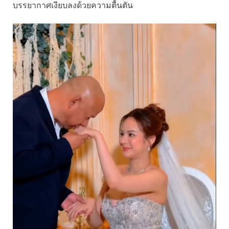
บรรยากาศเงียบลงด้วยความตื้นตัน