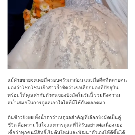
แม้ฝ่ายชายจะเคยมีครอบครัวมาก่อน และมีอดีตที่หลายคน
มองว่าโชกโชน เจ้าสาวย้ำชัดว่าเธอเลือกมองที่ปัจจุบัน
พร้อมให้คุณค่ากับตัวตนของบังมัดในวันนี้ รวมถึงความ
สม่ำเสมอในการดูแลเอาใจใส่ที่มีให้กันตลอดมา
ต้นข้าวยังเผยทั้งน้ำตาว่าเหตุผลสำคัญที่เลือกบังมัดเป็นคู่
ชีวิต คือความใส่ใจและการดูแลที่ได้รับอย่างต่อเนื่อง เธอ
เชื่อว่าทุกคนมีสิทธิ์เริ่มต้นใหม่และพัฒนาตัวเองให้ดีขึ้นได้