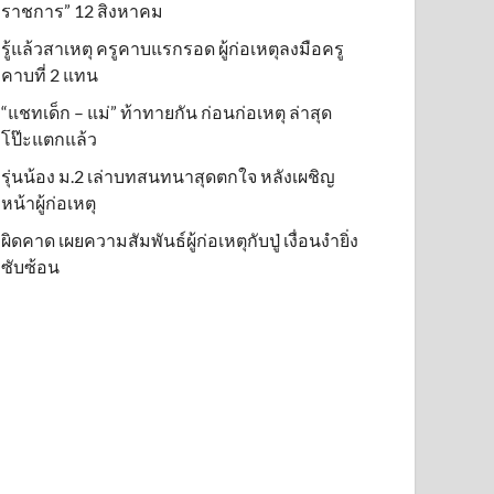
ราชการ” 12 สิงหาคม
รู้แล้วสาเหตุ ครูคาบแรกรอด ผู้ก่อเหตุลงมือครู
คาบที่ 2 แทน
“แชทเด็ก – แม่” ท้าทายกัน ก่อนก่อเหตุ ล่าสุด
โป๊ะแตกแล้ว
รุ่นน้อง ม.2 เล่าบทสนทนาสุดตกใจ หลังเผชิญ
หน้าผู้ก่อเหตุ
ผิดคาด เผยความสัมพันธ์ผู้ก่อเหตุกับปู่ เงื่อนงำยิ่ง
ซับซ้อน