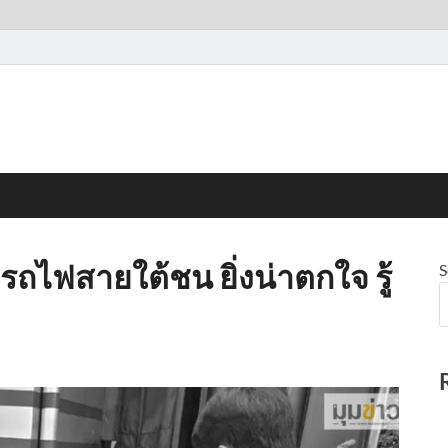
หตุรถไฟสายใต้ชน ยิ่งน่าตกใจ รู้
S