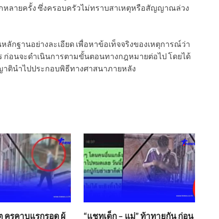
ักหลายครั้ง ซึ่งครอบครัวไม่ทราบสาเหตุหรือสัญญาณล่วง
นหลักฐานอย่างละเอียด เพื่อหาข้อเท็จจริงของเหตุการณ์ว่า
งไร ก่อนจะดำเนินการตามขั้นตอนทางกฎหมายต่อไป โดยได้
อบให้ญาตินำไปประกอบพิธีทางศาสนาภายหลัง
ตุ ครูคาบแรกรอด ผู้
“แชทเด็ก – แม่” ท้าทายกัน ก่อน