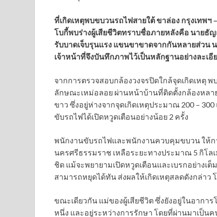
ที่เกิดเหตุพบขบวนรถไฟสายใต้ ขาล่อง กรุงเทพฯ 
โบกี้พบร่างผู้เสียชีวิตทราบชื่อภายหลังคือ นาย
รับบาดเจ็บรุนแรง แขนขาขาดจากกันหลายส่วน นอกจา
เจ้าหน้าที่จึงบันทึกภาพไว้เป็นหลักฐานอย่างละเอี
จากการตรวจสอบกล้องวงจรปิดใกล้จุดเกิดเหตุ พบว
ลักษณะเหม่อลอย ผ่านหน้าบ้านที่ติดตั้งกล้องหล
ขาว ซึ่งอยู่ห่างจากจุดเกิดเหตุประมาณ 200 – 3
ขับรถไฟได้เปิดหวูดเตือนอย่างน้อย 2 ครั้ง
พนักงานขับรถไฟและพนักงานควบคุมขบวน ให้การ
นครศรีธรรมราช เหลือระยะทางประมาณ 5 กิโลเม
ชิด แม้จะพยายามเปิดหวูดเตือนและเบรกอย่างเต็มท
สามารถหยุดได้ทัน ส่งผลให้เกิดเหตุสลดดังกล่าว
ขณะเดียวกัน แม่ของผู้เสียชีวิต ซึ่งยังอยู่ในอาก
หนึ่ง และอยู่ระหว่างการรักษา โดยที่ผ่านมาเป็นคนเ