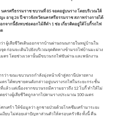
– นครศรีธรรมราช ขบวนที่ 85 จอดอยู่บนราง โดยบริเวณใต้
ธัญญะ อายุ 26 ปี ชาวจังหวัดนครศรีธรรมราช สภาพร่างกายได้
กนี้ยังพบช่อดอกไม้สีดำ 1 ช่อ เกี่ยวติดอยู่ใต้โบกี้รถไฟ
ยด
่า ผู้เสียชีวิตเดินออกจากบ้านผ่านถนนภายในหมู่บ้านใน
ายจุด ก่อนจะเดินไปยังบริเวณจุดตัดทางข้ามรถไฟบ้านมะม่วง
00 เมตร โดยช่วงเวลานั้นมีขบวนรถไฟขับผ่าน และพนักงาน
ว่า ขณะขบวนรถกำลังมุ่งหน้าเข้าสู่สถานีปลายทาง
ตร ได้พบชายคนดังกล่าวอยู่บนรางรถไฟในระยะกระชั้น
ี่แล้ว แต่เนื่องจากขบวนรถมีความยาวถึง 12 โบกี้ ทำให้ไม่
 โดยร่างผู้เสียชีวิตถูกลากไปตามรางประมาณ 100 เมตร
ารโศกเศร้า ให้ข้อมูลว่า ลูกชายป่วยด้วยโรคซึมเศร้ามาระยะ
งียบ ไม่ค่อยเล่าปัญหาส่วนตัวให้ครอบครัวฟัง ทั้งนี้ คืน