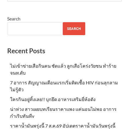
Search
SEARCH
Recent Posts
ไม่เข้าข่าย​เสือกินคน ชัดแล้ว ลูกเสือโคร่งวัยซน ทำร้าย
จนท.ดับ
7 อาการ สัญญาณเตือนแรกเริ่มติดเชื้อ HIV ก่อนลุกลาม
ไม่รู้ตัว
ใครกินอยู่ทิ้งเลย!! บุกยึด อาหารเสริมยี่ห้อดัง
น่าห่วง สาวเผยบทเรียนราคาแพง แค่นอนไม่พอ อาการ
กำเริบทันทีv
ราคาน้ำมันพรุ่งนี้ 7 ส.ค.69 อัปเดตราคาน้ำมันวันพรุ่งนี้