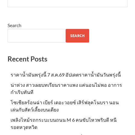
Search
SEARCH
Recent Posts
ราคาน้ำมันพรุ่งนี้ 7 ส.ค.69 อัปเดตราคาน้ำมันวันพรุ่งนี้
น่าห่วง สาวเผยบทเรียนราคาแพง แค่นอนไม่พอ อาการ
กำเริบทันที
โซเชียลร้อนฉ่า เบียร์ เดอะวอยซ์ เสิร์ฟลุคโนบรา นอน
เล่นกับสัตว์เลี้ยงบนเตียง
เพลิงไหม้รถกระบะบนถนน M 6 คนขับไหวพริบดี หนี
รอดหวุดหวิด