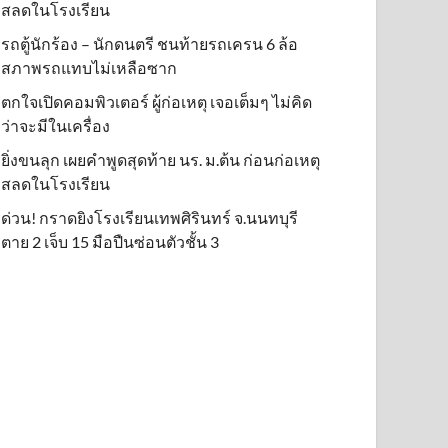
สลดในโรงเรียน
รถตู้นักร้อง – นักดนตรี ชนท้ายรถเครน 6 ล้อ
สภาพรถแทบไม่เหลือซาก
ตกใจเปิดคอมพิวเตอร์ ผู้ก่อเหตุ เจอเต็มๆ ไม่คิด
ว่าจะมีในเครื่อง
ยิ่งขนลุก เผยคำพูดสุดท้าย นร. ม.ต้น ก่อนก่อเหตุ
สลดในโรงเรียน
ด่วน! กราดยิงโรงเรียนเทพศิรินทร์ จ.นนทบุรี
ตาย 2 เจ็บ 15 มือปืนซ่อนตัวชั้น 3