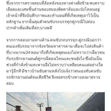
ซึ่งจากการตรวจสอบที่ล้อหลังของหางพ่วงฝั่งซ้าย พบคราบ
เลือดและเศษชิ้นส่วนของสมองติดคาล้อและบังโคลนอยู่
เจ้าหน้าที่จึงบันทึกภาพและทำแผนที่ที่เกิดเหตุเอาไว้เป็น
หลักฐาน จากนั้นคุมตัวคนขับรถบรรทุกคู่กรณีไปสอบ
ปากคำเพิ่มเติมที่สภ.บางพลี
จากการสอบถามทางด้าน คนขับรถบรรทุก คู่กรณีบอกว่า
ตนเองขับรถมาจากจังหวัดมหาสารคาม เพื่อจะไปส่งสินค้า
ที่บางนากม24 พอมาถึงที่เกิดเหตุตนเองไม่ทราบว่าเฉี่ยวชน
กับรถจักรยานยนต์คู่กรณีตอนไหนและชนยังไง ซึ่งมันเป็น
ช่วงที่กำลังข้ามสะพานจึงไม่ทราบว่าเหยียบคนแต่อย่างใด
มารู้อีกที มีชาวบ้านขับตามหลังไปแจ้งว่าตนเองทับคนขับ
รถจักรยานยนต์จนเสียชีวิต จึงจอดรถข้างทางลงมาตรวจ
สอบ