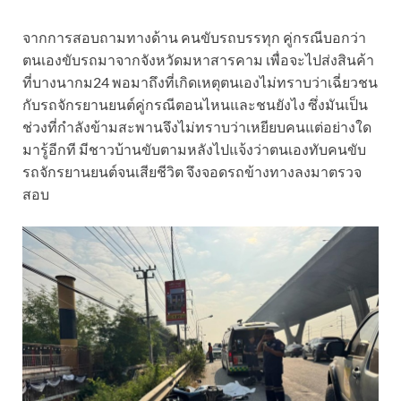
จากการสอบถามทางด้าน คนขับรถบรรทุก คู่กรณีบอกว่า
ตนเองขับรถมาจากจังหวัดมหาสารคาม เพื่อจะไปส่งสินค้า
ที่บางนากม24 พอมาถึงที่เกิดเหตุตนเองไม่ทราบว่าเฉี่ยวชน
กับรถจักรยานยนต์คู่กรณีตอนไหนและชนยังไง ซึ่งมันเป็น
ช่วงที่กำลังข้ามสะพานจึงไม่ทราบว่าเหยียบคนแต่อย่างใด
มารู้อีกที มีชาวบ้านขับตามหลังไปแจ้งว่าตนเองทับคนขับ
รถจักรยานยนต์จนเสียชีวิต จึงจอดรถข้างทางลงมาตรวจ
สอบ