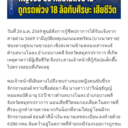
วันที่ 26 ม.ค. 2569 ศูนย์สั่งการกู้ชีพปราการได้รับแจ้งจาก
สายด่วน 1669 ว่ามีอุบัติเหตุบนถนนเทพรัตน (บางนาตราด)
ช่องทางคู่ขนานขาออก เชิงสะพานข้ามคลองเสารหงส์
ตำบลบางโฉลง อำเภอบางพลี จังหวัดสมุทรปราการ ที่เกิด
เหตุคาดว่ามีผู้เสียชีวิต จึงประสานเจ้าหน้าที่กู้ภัยป่อเต็กตึ๊ง
ไปตรวจสอบที่เกิดเหตุ
พอเจ้าหน้าที่เดินทางไปถึง พบร่างของหญิงคนขับขี่รถ
จักรยานยนต์ ทราบชื่อต่อมา คือ นางสาว ปาวีณ์สุธัญญ์
หอมสมบัติ อายุ 53 ปี ชาวตำบลบางโฉลง อำเภอบางพลี
จังหวัดสมุทรปราการ นอนเสียชีวิตจมกองเลือด ในสภาพที่
ศีรษะถูกทำลายคาหมวกกันน็อกที่สวมใส่อยู่ โดยมีรถ
จักรยานยนต์ ฮอนด้าสีน้ำเงิน หมายเลขทะเบียน ลงท้ายด้วย
6186 กทม ล้มคว่ำอยู่ในสภาพที่ท้ายรถมีร่องรอยการถูกชน