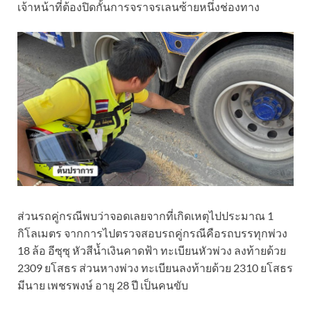
เจ้าหน้าที่ต้องปิดกั้นการจราจรเลนซ้ายหนึ่งช่องทาง
ส่วนรถคู่กรณีพบว่าจอดเลยจากที่เกิดเหตุไปประมาณ 1
กิโลเมตร จากการไปตรวจสอบรถคู่กรณีคือรถบรรทุกพ่วง
18 ล้อ อีซุซุ หัวสีน้ำเงินคาดฟ้า ทะเบียนหัวพ่วง ลงท้ายด้วย
2309 ยโสธร ส่วนหางพ่วง ทะเบียนลงท้ายด้วย 2310 ยโสธร
มีนาย เพชรพงษ์ อายุ 28 ปี เป็นคนขับ