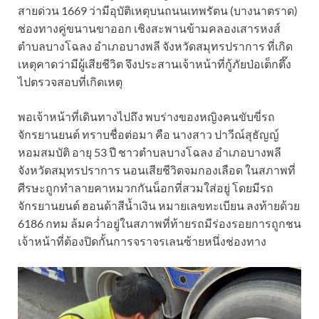
สายด่วน 1669 ว่ามีอุบัติเหตุบนถนนเทพรัตน (บางนาตราด)
ช่องทางคู่ขนานขาออก เชิงสะพานข้ามคลองเสารหงส์
ตำบลบางโฉลง อำเภอบางพลี จังหวัดสมุทรปราการ ที่เกิด
เหตุคาดว่ามีผู้เสียชีวิต จึงประสานเจ้าหน้าที่กู้ภัยป่อเต็กตึ๊ง
ไปตรวจสอบที่เกิดเหตุ
พอเจ้าหน้าที่เดินทางไปถึง พบร่างของหญิงคนขับขี่รถ
จักรยานยนต์ ทราบชื่อต่อมา คือ นางสาว ปาวีณ์สุธัญญ์
หอมสมบัติ อายุ 53 ปี ชาวตำบลบางโฉลง อำเภอบางพลี
จังหวัดสมุทรปราการ นอนเสียชีวิตจมกองเลือด ในสภาพที่
ศีรษะถูกทำลายคาหมวกกันน็อกที่สวมใส่อยู่ โดยมีรถ
จักรยานยนต์ ฮอนด้าสีน้ำเงิน หมายเลขทะเบียน ลงท้ายด้วย
6186 กทม ล้มคว่ำอยู่ในสภาพที่ท้ายรถมีร่องรอยการถูกชน
เจ้าหน้าที่ต้องปิดกั้นการจราจรเลนซ้ายหนึ่งช่องทาง