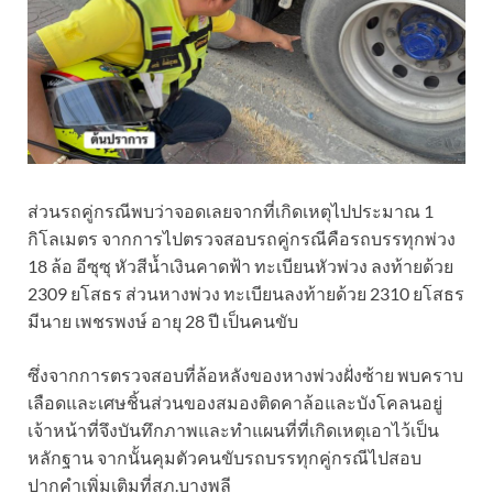
ส่วนรถคู่กรณีพบว่าจอดเลยจากที่เกิดเหตุไปประมาณ 1
กิโลเมตร จากการไปตรวจสอบรถคู่กรณีคือรถบรรทุกพ่วง
18 ล้อ อีซุซุ หัวสีน้ำเงินคาดฟ้า ทะเบียนหัวพ่วง ลงท้ายด้วย
2309 ยโสธร ส่วนหางพ่วง ทะเบียนลงท้ายด้วย 2310 ยโสธร
มีนาย เพชรพงษ์ อายุ 28 ปี เป็นคนขับ
ซึ่งจากการตรวจสอบที่ล้อหลังของหางพ่วงฝั่งซ้าย พบคราบ
เลือดและเศษชิ้นส่วนของสมองติดคาล้อและบังโคลนอยู่
เจ้าหน้าที่จึงบันทึกภาพและทำแผนที่ที่เกิดเหตุเอาไว้เป็น
หลักฐาน จากนั้นคุมตัวคนขับรถบรรทุกคู่กรณีไปสอบ
ปากคำเพิ่มเติมที่สภ.บางพลี