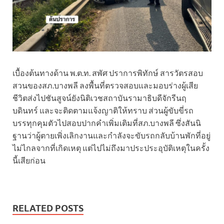
เบื้องต้นทางด้าน พ.ต.ท. สพัศ ปราการพิทักษ์ สารวัตรสอบ
สวนของสภ.บางพลี ลงพื้นที่ตรวจสอบและมอบร่างผู้เสีย
ชีวิตส่งไปชันสูจน์ยังนิติเวชสถาบันรามาธิบดีจักรีนฤ
บดินทร์ และจะติดตามแจ้งญาติให้ทราบ ส่วนผู้ขับขี่รถ
บรรทุกคุมตัวไปสอบปากคำเพิ่มเติมที่สภ.บางพลี ซึ่งสันนิ
ฐานว่าผู้ตายเพิ่งเลิกงานและกำลังจะขับรถกลับบ้านพักที่อยู่
ไม่ไกลจากที่เกิดเหตุ แต่ไปไม่ถึงมาประประอุบัติเหตุในครั้ง
นี้เสียก่อน
RELATED POSTS