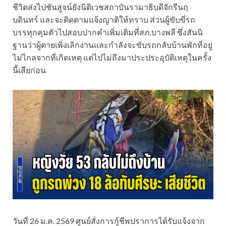
ชีวิตส่งไปชันสูจน์ยังนิติเวชสถาบันรามาธิบดีจักรีนฤ
บดินทร์ และจะติดตามแจ้งญาติให้ทราบ ส่วนผู้ขับขี่รถ
บรรทุกคุมตัวไปสอบปากคำเพิ่มเติมที่สภ.บางพลี ซึ่งสันนิ
ฐานว่าผู้ตายเพิ่งเลิกงานและกำลังจะขับรถกลับบ้านพักที่อยู่
ไม่ไกลจากที่เกิดเหตุ แต่ไปไม่ถึงมาประประอุบัติเหตุในครั้ง
นี้เสียก่อน
วันที่ 26 ม.ค. 2569 ศูนย์สั่งการกู้ชีพปราการได้รับแจ้งจาก