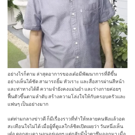
อย่างไรก็ตาม ล่าสุดอาการของเด๋อมีพัฒนาการที่ดีขึ้น
อย่างเห็นได้ชัด สามารถยิ้ม หัวเราะ และสื่อสารผ่านสีหน้า
และท่าทางได้ดี ความจำยังคงแม่นยำ และร่างกายค่อยๆ
ฟื้นตัวขึ้นตามลำดับ สร้างความโล่งใจให้กับครอบครัวและ
แฟนๆ เป็นอย่างมาก
แต่ท่ามกลางข่าวดี ก็มีเรื่องราวที่ทำให้หลายคนฟังแล้วอด
สะเทือนใจไม่ได้ เมื่อผู้ที่ดูแลใกล้ชิดเปิดเผยว่า วันหนึ่งเห็น
เด๋อ ดอกสะเดา นอนอยู่เฉยๆ แต่กลับมีน้ำตาซึมออกมา เมื่อ