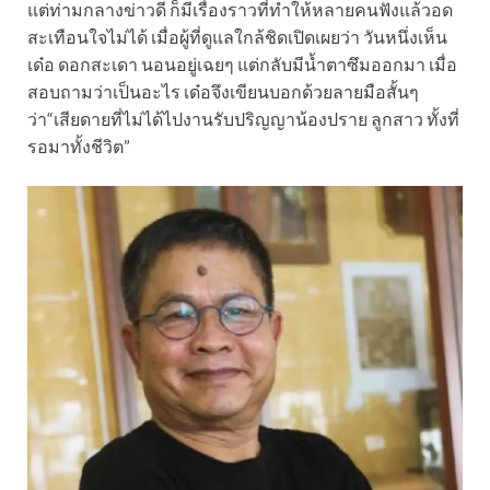
แต่ท่ามกลางข่าวดี ก็มีเรื่องราวที่ทำให้หลายคนฟังแล้วอด
สะเทือนใจไม่ได้ เมื่อผู้ที่ดูแลใกล้ชิดเปิดเผยว่า วันหนึ่งเห็น
เด๋อ ดอกสะเดา นอนอยู่เฉยๆ แต่กลับมีน้ำตาซึมออกมา เมื่อ
สอบถามว่าเป็นอะไร เด๋อจึงเขียนบอกด้วยลายมือสั้นๆ
ว่า“เสียดายที่ไม่ได้ไปงานรับปริญญาน้องปราย ลูกสาว ทั้งที่
รอมาทั้งชีวิต”