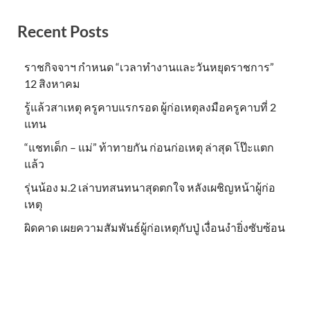
Recent Posts
ราชกิจจาฯ กำหนด “เวลาทำงานและวันหยุดราชการ”
12 สิงหาคม
รู้แล้วสาเหตุ ครูคาบแรกรอด ผู้ก่อเหตุลงมือครูคาบที่ 2
แทน
“แชทเด็ก – แม่” ท้าทายกัน ก่อนก่อเหตุ ล่าสุด โป๊ะแตก
แล้ว
รุ่นน้อง ม.2 เล่าบทสนทนาสุดตกใจ หลังเผชิญหน้าผู้ก่อ
เหตุ
ผิดคาด เผยความสัมพันธ์ผู้ก่อเหตุกับปู่ เงื่อนงำยิ่งซับซ้อน