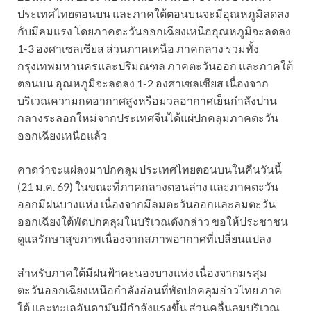
ประเทศไทยตอนบน และภาคใต้ตอนบนจะมีอุณหภูมิลดลง
กับมีลมแรง โดยภาคตะวันออกเฉียงเหนืออุณหภูมิจะลดลง
1-3 องศาเซลเซียส ส่วนภาคเหนือ ภาคกลาง รวมทั้ง
กรุงเทพมหานครและปริมณฑล ภาคตะวันออก และภาคใต้
ตอนบน อุณหภูมิจะลดลง 1-2 องศาเซลเซียส เนื่องจาก
บริเวณความกดอากาศสูงหรือมวลอากาศเย็นกำลังปาน
กลางระลอกใหม่จากประเทศจีนได้แผ่ปกคลุมภาคตะวัน
ออกเฉียงเหนือแล้ว
คาดว่าจะแผ่ลงมาปกคลุมประเทศไทยตอนบนในคืนวันนี้
(21 ม.ค. 69) ในขณะที่ภาคกลางตอนล่าง และภาคตะวัน
ออกมีฝนบางแห่ง เนื่องจากมีลมตะวันออกและลมตะวัน
ออกเฉียงใต้พัดปกคลุมในบริเวณดังกล่าว ขอให้ประชาชน
ดูแลรักษาสุขภาพเนื่องจากสภาพอากาศที่เปลี่ยนแปลง
สำหรับภาคใต้มีฝนฟ้าคะนองบางแห่ง เนื่องจากมรสุม
ตะวันออกเฉียงเหนือกำลังอ่อนที่พัดปกคลุมอ่าวไทย ภาค
ใต้ และทะเลอันดามันมีกำลังแรงขึ้น ส่วนคลื่นลมบริเวณ