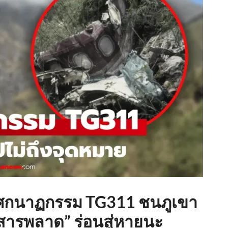
นโศกนาฏกรรม TG311 ชนภูเขา
่อสารพลาด” ร่อนสู่หายนะ