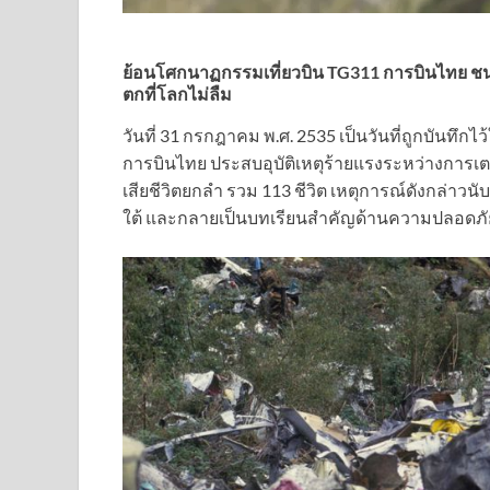
ย้อนโศกนาฏกรรมเที่ยวบิน TG311 การบินไทย ชนภู
ตกที่โลกไม่ลืม
วันที่ 31 กรกฎาคม พ.ศ. 2535 เป็นวันที่ถูกบันทึกไ
การบินไทย ประสบอุบัติเหตุร้ายแรงระหว่างการเต
เสียชีวิตยกลำ รวม 113 ชีวิต เหตุการณ์ดังกล่าวน
ใต้ และกลายเป็นบทเรียนสำคัญด้านความปลอดภั