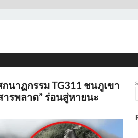
นโศกนาฏกรรม TG311 ชนภูเขา
S
่อสารพลาด” ร่อนสู่หายนะ