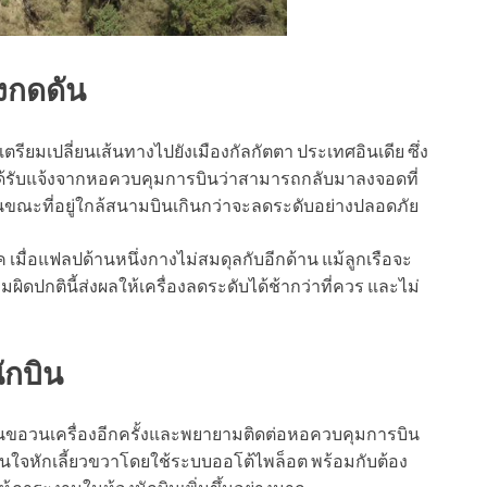
รงกดดัน
ียมเปลี่ยนเส้นทางไปยังเมืองกัลกัตตา ประเทศอินเดีย ซึ่ง
าได้รับแจ้งจากหอควบคุมการบินว่าสามารถกลับมาลงจอดที่
้งในขณะที่อยู่ใกล้สนามบินเกินกว่าจะลดระดับอย่างปลอดภัย
เมื่อแฟลปด้านหนึ่งกางไม่สมดุลกับอีกด้าน แม้ลูกเรือจะ
ดปกตินี้ส่งผลให้เครื่องลดระดับได้ช้ากว่าที่ควร และไม่
กบิน
นขอวนเครื่องอีกครั้งและพยายามติดต่อหอควบคุมการบิน
ดสินใจหักเลี้ยวขวาโดยใช้ระบบออโต้ไพล็อต พร้อมกับต้อง