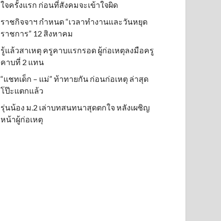
ใจครั้งแรก ก่อนที่สังคมจะเข้าใจผิด
ราชกิจจาฯ กำหนด “เวลาทำงานและวันหยุด
ราชการ” 12 สิงหาคม
รู้แล้วสาเหตุ ครูคาบแรกรอด ผู้ก่อเหตุลงมือครู
คาบที่ 2 แทน
“แชทเด็ก – แม่” ท้าทายกัน ก่อนก่อเหตุ ล่าสุด
โป๊ะแตกแล้ว
รุ่นน้อง ม.2 เล่าบทสนทนาสุดตกใจ หลังเผชิญ
หน้าผู้ก่อเหตุ