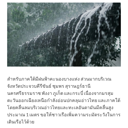
สำหรับภาคใต้มีฝนฟ้าคะนองบางแห่ง ส่วนมากบริเวณ
จังหวัดประจวบคีรีขันธ์ ชุมพร สุราษฎร์ธานี
นครศรีธรรมราช พังงา ภูเก็ต และกระบี่ เนื่องจากมรสุม
ตะวันออกเฉียงเหนือกำลังอ่อนปกคลุมอ่าวไทย และภาคใต้
โดยคลื่นลมบริเวณอ่าวไทยและทะเลอันดามันมีคลื่นสูง
ประมาณ 1 เมตร ขอให้ชาวเรือเพิ่มความระมัดระวังในการ
เดินเรือไว้ด้วย