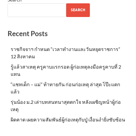
SEARCH
Recent Posts
ราชกิจจาฯ กำหนด “เวลาทำงานและวันหยุดราชการ”
12 สิงหาคม
รู้แล้วสาเหตุ ครูคาบแรกรอด ผู้ก่อเหตุลงมือครูคาบที่ 2
แทน
“แชทเด็ก – แม่” ท้าทายกัน ก่อนก่อเหตุ ล่าสุด โป๊ะแตก
แล้ว
รุ่นน้อง ม.2 เล่าบทสนทนาสุดตกใจ หลังเผชิญหน้าผู้ก่อ
เหตุ
ผิดคาด เผยความสัมพันธ์ผู้ก่อเหตุกับปู่ เงื่อนงำยิ่งซับซ้อน