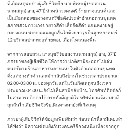
ที่เกิดเหตุพบร่างผู้เสียชีวิตคือ นายพิเชษฐ์ (ขอสงวน
นามสกุล) อายุ 47 ปี หัวหน้าวงดนตรี ร้ายกาจแบนด์ และ
เป็นมือกลองของวงดนตรีชื่อดังประจำอำเภอด่านขุนทด
สภาพสวมกางเกงขายาวสีดำ เสื้อยืดสีดำ นอนหงายอยู่
กลางถนน พบบาดแผลถูกลั่นไกด้วยอาวุธปืนลูกซองเบอร์
12 บริเวณปากทะลุท้ายทอย เลือดไหลนองพื้น
จากการสอบสวน นางนุชรี (ขอสงวนนามสกุล) อายุ 37 ปี
ภรรยาของผู้เสียชีวิต ให้การว่า ปกติสามีจะออกไปเล่น
ดนตรีตามร้านอาหารหลายแห่งในตัวอำเภอด่านขุนทด
ตั้งแต่ช่วงหัวค่ำ และมักกลับถึงบ้านในช่วงเวลาประมาณ
02.00-03.00 น. ของทุกวัน แต่ในวันเกิดเหตุจนถึงเวลา
ประมาณ 04.00 น. ยังไม่เห็นสามีกลับบ้าน โทรศัพท์ติดต่อก็
ไม่สามารถติดต่อได้ กระทั่งมีญาติโทรศัพท์มาแจ้งว่าสามี
ถูกลั่นไกเสียชีวิต จึงรีบเดินทางมายังที่เกิดเหตุ
ภรรยาผู้เสียชีวิตให้ข้อมูลเพิ่มเติมว่า ก่อนหน้านี้สามีเคยเล่า
ให้ฟังว่า มีความขัดแย้งกับวงดนตรีอีกวงหนึ่ง เนื่องจากถูก