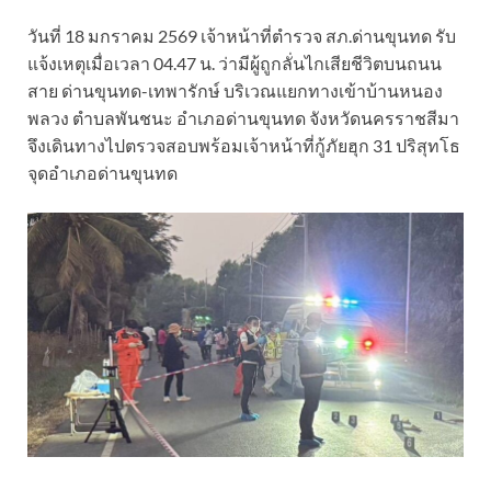
วันที่ 18 มกราคม 2569 เจ้าหน้าที่ตำรวจ สภ.ด่านขุนทด รับ
แจ้งเหตุเมื่อเวลา 04.47 น. ว่ามีผู้ถูกลั่นไกเสียชีวิตบนถนน
สาย ด่านขุนทด-เทพารักษ์ บริเวณแยกทางเข้าบ้านหนอง
พลวง ตำบลพันชนะ อำเภอด่านขุนทด จังหวัดนครราชสีมา
จึงเดินทางไปตรวจสอบพร้อมเจ้าหน้าที่กู้ภัยฮุก 31 ปริสุทโธ
จุดอำเภอด่านขุนทด