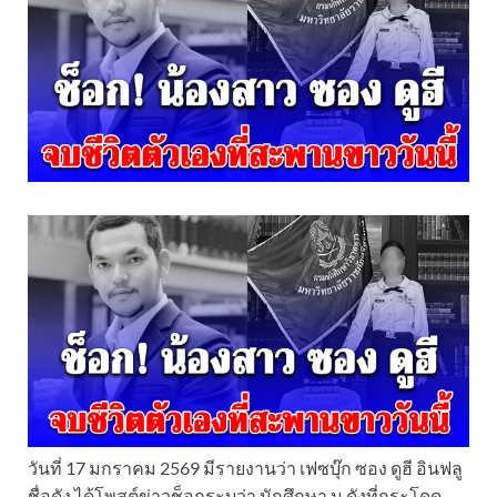
วันที่ 17 มกราคม 2569 มีรายงานว่า เฟซบุ๊ก ซอง ดูฮี อินฟลู
ชื่อดัง ได้โพสต์ข่าวช็อกระบุว่า นักศึกษา ม.ดังที่กระโดด