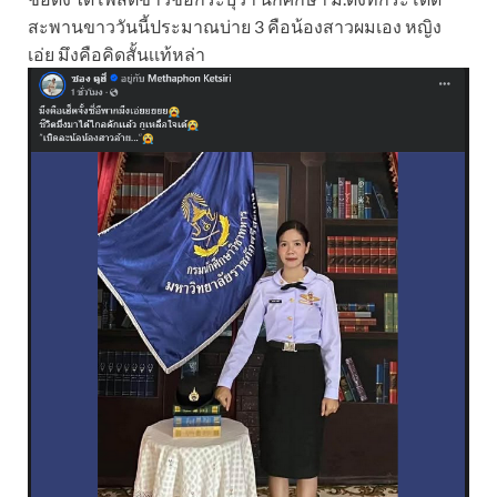
สะพานขาววันนี้ประมาณบ่าย 3 คือน้องสาวผมเอง หญิง
เอ่ย มึงคือคิดสั้นเเท้หล่า