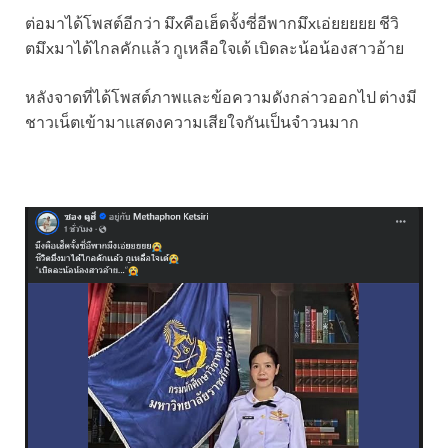
ต่อมาได้โพสต์อีกว่า มึxคือเฮ็ดจั้งซี่อีพากมึxเอ่ยยยยย ชีวิ
ตมึxมาได้ไกลคักเเล้ว กูเหลือใจเด้ เบิดละน้อน้องสาวอ้าย
หลังจาดที่ได้โพสต์ภาพและข้อความดังกล่าวออกไป ต่างมี
ชาวเน็ตเข้ามาแสดงความเสียใจกันเป็นจำวนมาก