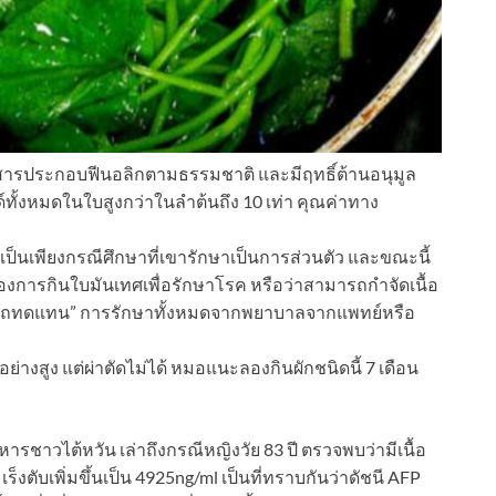
งสารประกอบฟีนอลิกตามธรรมชาติ และมีฤทธิ์ต้านอนุมูล
ทั้งหมดในใบสูงกว่าในลำต้นถึง 10 เท่า คุณค่าทาง
เป็นเพียงกรณีศึกษาที่เขารักษาเป็นการส่วนตัว และขณะนี้
องการกินใบมันเทศเพื่อรักษาโรค หรือว่าสามารถกำจัดเนื้อ
ามารถทดแทน” การรักษาทั้งหมดจากพยาบาลจากแพทย์หรือ
ย่างสูง แต่ผ่าตัดไม่ได้ หมอแนะลองกินผักชนิดนี้ 7 เดือน
หารชาวไต้หวัน เล่าถึงกรณีหญิงวัย 83 ปี ตรวจพบว่ามีเนื้อ
ตับเพิ่มขึ้นเป็น 4925ng/ml เป็นที่ทราบกันว่าดัชนี AFP