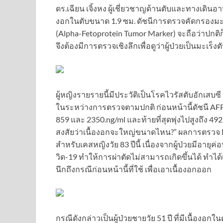
ดร.เฉียน เจิ้งหง ผู้เชี่ยวชาญด้านตับและทางเดินอา
งอกในตับขนาด 1.9 ซม. ดัชนีการตรวจคัดกรองมะเร็ง
(Alpha-Fetoprotein Tumor Marker) จะถือว่าปกติก็ต
จึงต้องมีการตรวจเชิงลึกเพื่อดูว่าผู้ป่วยเป็นมะเร็งต
ผู้หญิงรายรายนี้มีประวัติเป็นโรคไวรัสตับอักเสบ
ในระหว่างการตรวจตามปกติ ก่อนหน้านี้ดัชนี AFP ของ
859 และ 2350.ng/ml และท้ายที่สุดพุ่งไปสูงถึง 4
สงสัยว่าเนื้องอกจะใหญ่ขนาดไหน?” ผลการตรวจ MRI 
สำหรับเคสหญิงวัย 83 ปีนี้ เนื่องจากผู้ป่วยมีอาย
วิด-19 ทำให้การผ่าตัดไม่สามารถเกิดขึ้นได้ ทำได
นึกถึงกรณีก่อนหน้านี้ที่ใช้ เพื่อเอาเนื้องอกออก
กรณีดังกล่าวเป็นผู้ป่วยชายวัย 51 ปี ที่มีเนื้องอกใน