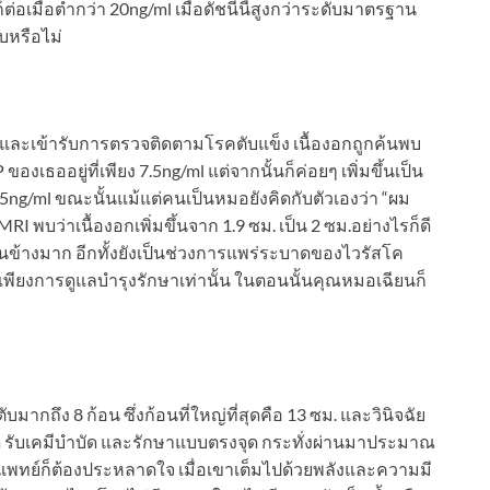
่อเมื่อต่ำกว่า 20ng/ml เมื่อดัชนีนี้สูงกว่าระดับมาตรฐาน
ับหรือไม่
ซี และเข้ารับการตรวจติดตามโรคตับแข็ง เนื้องอกถูกค้นพบ
เธออยู่ที่เพียง 7.5ng/ml แต่จากนั้นก็ค่อยๆ เพิ่มขึ้นเป็น
925ng/ml ขณะนั้นแม้แต่คนเป็นหมอยังคิดกับตัวเองว่า “ผม
พบว่าเนื้องอกเพิ่มขึ้นจาก 1.9 ซม. เป็น 2 ซม.อย่างไรก็ดี
ุค่อนข้างมาก อีกทั้งยังเป็นช่วงการแพร่ระบาดของไวรัสโค
้เพียงการดูแลบำรุงรักษาเท่านั้น ในตอนนั้นคุณหมอเฉียนก็
ตับมากถึง 8 ก้อน ซึ่งก้อนที่ใหญ่ที่สุดคือ 13 ซม. และวินิจฉัย
าตัด รับเคมีบำบัด และรักษาแบบตรงจุด กระทั่งผ่านมาประมาณ
ต่แพทย์ก็ต้องประหลาดใจ เมื่อเขาเต็มไปด้วยพลังและความมี