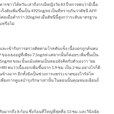
หารชาวไต้หวัน เล่าถึงกรณีหญิงวัย 83 ปี ตรวจพบว่ามีเนื้อ
ตับเพิ่มขึ้นเป็น 4925ng/ml เป็นที่ทราบกันว่าดัชนี AFP
่อเมื่อต่ำกว่า 20ng/ml เมื่อดัชนีนี้สูงกว่าระดับมาตรฐาน
ับหรือไม่
ซี และเข้ารับการตรวจติดตามโรคตับแข็ง เนื้องอกถูกค้นพบ
เธออยู่ที่เพียง 7.5ng/ml แต่จากนั้นก็ค่อยๆ เพิ่มขึ้นเป็น
925ng/ml ขณะนั้นแม้แต่คนเป็นหมอยังคิดกับตัวเองว่า “ผม
พบว่าเนื้องอกเพิ่มขึ้นจาก 1.9 ซม. เป็น 2 ซม.อย่างไรก็ดี
ุค่อนข้างมาก อีกทั้งยังเป็นช่วงการแพร่ระบาดของไวรัสโค
้เพียงการดูแลบำรุงรักษาเท่านั้น ในตอนนั้นคุณหมอเฉียนก็
ตับมากถึง 8 ก้อน ซึ่งก้อนที่ใหญ่ที่สุดคือ 13 ซม. และวินิจฉัย