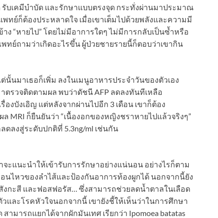
าตัด รับเคมีบำบัด และรักษาแบบตรงจุด กระทั่งผ่านมาประมาณ
ต่แพทย์ก็ต้องประหลาดใจ เมื่อเขาเต็มไปด้วยพลังและความมี
สองข้าง “หายไป” โดยไม่มีอาการใดๆ ไม่มีการกลับเป็นซ้ำหรือ
อแพทย์ถามว่าเกิดอะไรขึ้น ผู้ป่วยชายรายนี้ก็ตอบว่าเขากิน
แต่นั้นมาเธอก็เพิ่ม ลงในเมนูอาหารประจำวันของตัวเอง
มาตรวจติดตามผล พบว่าดัชนี AFP ลดลงทันทีเหลือ
องบังเอิญ แต่หลังจากผ่านไปอีก 3 เดือน เขาก็ต้อง
ล MRI ก็ยืนยันว่า “เนื้องอกของหญิงชราหายไปแล้วจริงๆ”
ลงสู่ระดับปกติที่ 5.3ng/ml เช่นกัน
ับ เขาจะแนะนำให้เข้ารับการรักษาอย่างแน่นอน อย่างไรก็ตาม
อนไหวของลำไส้และป้องกันอาการท้องผูกได้ นอกจากนี้ยัง
็ก, สังกะสี และฟอสฟอรัส… ซึ่งสามารถช่วยลดน้ำตาลในเลือด
ัวและโรคหัวใจนอกจากนี้ เขายังชี้ให้เห็นว่าในการศึกษา
ิด สามารถแยกได้จากผักมันเทศ เรียกว่า Ipomoea batatas