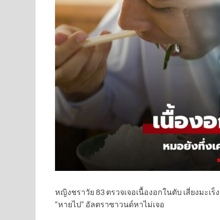
หญิงชราวัย 83 ตรวจเจอเนื้องอกในตับ เสี่ยงมะเร็งอ
“หายไป” อัลตราซาวนด์หาไม่เจอ