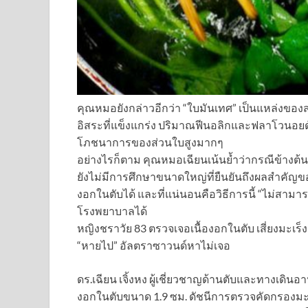
คุณหมอยังกล่าวอีกว่า “ใบมันเทศ” เป็นแหล่งขอ
อิสระที่แข็งแกร่ง ปริมาณฟีนอลิกและฟลาโวนอยด์
โภชนาการของส่วนใบสูงมากๆ
อย่างไรก็ตาม คุณหมอเฉียนเน้นย้ำว่ากรณีข้างต้น
ยังไม่มีการศึกษาขนาดใหญ่ที่ยืนยันถึงผลสำคัญข
งอกในตับได้ และที่แน่นอนคือวิธีการนี้ “ไม่ส
โรงพยาบาลได้
หญิงชราวัย 83 ตรวจเจอเนื้องอกในตับ เสี่ยงมะเร็งอ
“หายไป” อัลตราซาวนด์หาไม่เจอ
ดร.เฉียน เจิ้งหง ผู้เชี่ยวชาญด้านตับและทางเดินอา
งอกในตับขนาด 1.9 ซม. ดัชนีการตรวจคัดกรองมะเร็ง