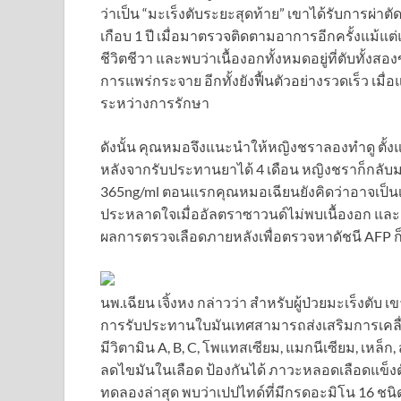
ว่าเป็น “มะเร็งตับระยะสุดท้าย” เขาได้รับการผ่
เกือบ 1 ปี เมื่อมาตรวจติดตามอาการอีกครั้งแม้แ
ชีวิตชีวา และพบว่าเนื้องอกทั้งหมดอยู่ที่ตับทั้ง
การแพร่กระจาย อีกทั้งยังฟื้นตัวอย่างรวดเร็ว เมื่
ระหว่างการรักษา
ดังนั้น คุณหมอจึงแนะนำให้หญิงชราลองทำดู ตั้ง
หลังจากรับประทานยาได้ 4 เดือน หญิงชราก็กลับ
365ng/ml ตอนแรกคุณหมอเฉียนยังคิดว่าอาจเป็นเรื่
ประหลาดใจเมื่ออัลตราซาวนด์ไม่พบเนื้องอก และผ
ผลการตรวจเลือดภายหลังเพื่อตรวจหาดัชนี AFP ก็ลด
นพ.เฉียน เจิ้งหง กล่าวว่า สำหรับผู้ป่วยมะเร็งต
การรับประทานใบมันเทศสามารถส่งเสริมการเคลื่
มีวิตามิน A, B, C, โพแทสเซียม, แมกนีเซียม, เหล
ลดไขมันในเลือด ป้องกันได้ ภาวะหลอดเลือดแข็งต
ทดลองล่าสุด พบว่าเปปไทด์ที่มีกรดอะมิโน 16 ชน