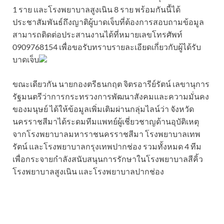
1 ราย และโรงพยาบาลสูงเนิน 8 ราย พร้อมกันนี้ได้
ประชาสัมพันธ์ถึงญาติผู้บาดเจ็บที่ต้องการสอบถามข้อมูล
สามารถติดต่อประสานงานได้ที่หมายเลขโทรศัพท์
0909768154 เพื่อขอรับทราบรายละเอียดเกี่ยวกับผู้ได้รับ
บาดเจ็บ
ขณะเดียวกัน นายกองตรีธนกฤต จิตรอารีย์รัตน์ เลขานุการ
รัฐมนตรีว่าการกระทรวงการพัฒนาสังคมและความมั่นคง
ของมนุษย์ ได้ให้ข้อมูลเพิ่มเติมผ่านกลุ่มไลน์ว่า จังหวัด
นครราชสีมาได้ระดมทีมแพทย์ผู้เชี่ยวชาญด้านอุบัติเหตุ
จากโรงพยาบาลมหาราชนครราชสีมา โรงพยาบาลเทพ
รัตน์ และโรงพยาบาลกรุงเทพปากช่อง รวมทั้งหมด 4 ทีม
เพื่อกระจายกำลังสนับสนุนการรักษาในโรงพยาบาลสีคิ้ว
โรงพยาบาลสูงเนิน และโรงพยาบาลปากช่อง