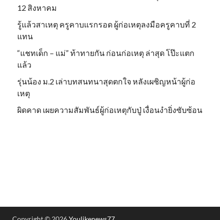
12 สิงหาคม
รู้แล้วสาเหตุ ครูคาบแรกรอด ผู้ก่อเหตุลงมือครูคาบที่ 2
แทน
“แชทเด็ก – แม่” ท้าทายกัน ก่อนก่อเหตุ ล่าสุด โป๊ะแตก
แล้ว
รุ่นน้อง ม.2 เล่าบทสนทนาสุดตกใจ หลังเผชิญหน้าผู้ก่อ
เหตุ
ผิดคาด เผยความสัมพันธ์ผู้ก่อเหตุกับปู่ เงื่อนงำยิ่งซับซ้อน
Copyright © 2026
Youlikenews77
.