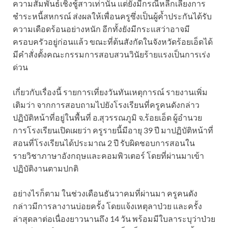
ความสัมพันธ์เชิงชู้สาวเท่านั้น แต่ยังมีกรณีหลีกเลี่ยงการ
ชำระหนี้สหกรณ์ ส่งผลให้เพื่อนครูซึ่งเป็นผู้ค้ำประกันได้รับ
ความเดือดร้อนอย่างหนัก อีกทั้งยังมีกระแสว่าอาจมี
ครอบครัวอยู่ก่อนแล้ว ขณะที่ต้นสังกัดในจังหวัดร้อยเอ็ดได้
มีคำสั่งตั้งคณะกรรมการสอบสวนวินัยร้ายแรงเป็นการเร่ง
ด่วน
เกี่ยวกับเรื่องนี้ รายการเที่ยงวันทันเหตุการณ์ รายงานเพิ่ม
เติมว่า จากการสอบถามไปยังโรงเรียนที่ครูคนดังกล่าว
ปฏิบัติหน้าที่อยู่ในพื้นที่ อ.สุวรรณภูมิ จ.ร้อยเอ็ด ผู้อำนวย
การโรงเรียนเปิดเผยว่า ครูรายนี้มีอายุ 39 ปี มาปฏิบัติหน้าที่
สอนที่โรงเรียนได้ประมาณ 2 ปี รับผิดชอบการสอนใน
รายวิชาภาษาอังกฤษและคอมพิวเตอร์ โดยที่ผ่านมาเข้า
ปฏิบัติงานตามปกติ
อย่างไรก็ตาม ในช่วงเดือนธันวาคมที่ผ่านมา ครูคนดัง
กล่าวมีการลางานบ่อยครั้ง โดยแจ้งเหตุลาป่วย และครั้ง
ล่าสุดลาต่อเนื่องยาวนานถึง 14 วัน พร้อมมีใบลาระบุว่าป่วย