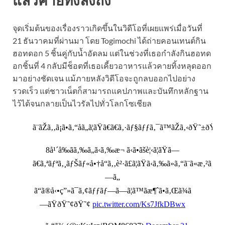
จุดเริ่มต้นของเรื่องราวเกิดขึ้นในวิดีโอที่เผยแพร่เมื่อวันที่
21 ธันวาคมที่ผ่านมา โดย Togimochi ได้ถ่ายคอนเทนต์กิน
ฮอทดอก 5 ชิ้นคู่กับน้ำอัดลม แต่ในช่วงที่เธอกำลังกินฮอทด
อกชิ้นที่ 4 กลับมีช็อตที่เธอเคี้ยวอาหารแล้วคายทิ้งหลุดออก
มาอย่างชัดเจน แม้ภายหลังวิดีโอจะถูกลบออกไปอย่าง
รวดเร็ว แต่ชาวเน็ตก็สามารถแคปภาพและบันทึกหลักฐาน
ไว้ได้จนกลายเป็นไวรัลไปทั่วโลกโซเชียล