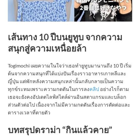
เส้นทาง 10 ปีบนยูทูบ จากความ
สนุกสู่ความเหนื่อยล้า
Togimochi เผยความในใจว่าเธอทำยูทูบมานานถึง 10 ปี เริ่ม
ต้นจากความสนุกที่ได้แบ่งปันเรื่องราวอาหารเกาหลีและ
ญี่ปุ่น แต่พักหลังความสนุกเหล่านั้นกลับกลายเป็นความ
ทุกข์ระทมเพราะความกดดันในการลง
คลิป
อย่างไรก็ตาม
เธอจะยังคงอัปเดตไลฟ์สไตล์ผ่านอินสตาแกรมและบล็อก
ส่วนตัวต่อไป เนื่องจากไม่มีความกดดันเรื่องการตัดต่อและ
ตารางเวลาที่ตายตัว
บทสรุปดราม่า “กินแล้วคาย”