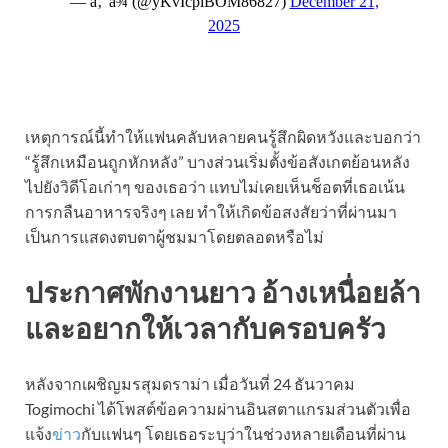
เหตุการณ์นี้ทำให้แฟนคลับหลายคนรู้สึกผิดหวังและบอกว่า
“รู้สึกเหมือนถูกหักหลัง” บางส่วนเริ่มตั้งข้อสังเกตย้อนหลัง
ไปยังวิดีโอเก่าๆ ของเธอว่า แทบไม่เคยเห็นช็อตที่เธอเน้น
การกลืนอาหารจริงๆ เลย ทำให้เกิดข้อสงสัยว่าที่ผ่านมา
เป็นการแสดงตบตาผู้ชมมาโดยตลอดหรือไม่
ประกาศพักงานยาว อ้างเหนื่อยล้า
และอยากให้เวลากับครอบครัว
หลังจากเผชิญมรสุมดราม่า เมื่อวันที่ 24 ธันวาคม
Togimochi ได้โพสต์ข้อความผ่านอินสตาแกรมส่วนตัวเพื่อ
แจ้ง
ข่าว
กับแฟนๆ โดยเธอระบุว่าในช่วงหลายเดือนที่ผ่าน