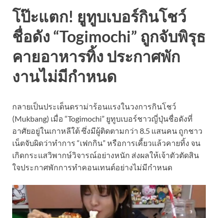
โป๊ะแตก! ยูทูบเบอร์กินโชว์
ชื่อดัง “Togimochi” ถูกจับพิรุธ
คายอาหารทิ้ง ประกาศพัก
งานไม่มีกำหนด
กลายเป็นประเด็นดราม่าร้อนแรงในวงการกินโชว์
(Mukbang) เมื่อ “Togimochi” ยูทูบเบอร์ชาวญี่ปุ่นชื่อดังที่
อาศัยอยู่ในเกาหลีใต้ ซึ่งมีผู้ติดตามกว่า 8.5 แสนคน ถูกชาว
เน็ตจับผิดว่าทำการ “เฟกกิน” หรือการเคี้ยวแล้วคายทิ้ง จน
เกิดกระแสวิพากษ์วิจารณ์อย่างหนัก ส่งผลให้เจ้าตัวตัดสิน
ใจประกาศพักการทำคอนเทนต์อย่างไม่มีกำหนด