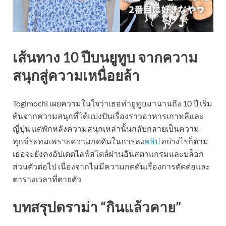
เส้นทาง 10 ปีบนยูทูบ จากความ
สนุกสู่ความเหนื่อยล้า
Togimochi เผยความในใจว่าเธอทำยูทูบมานานถึง 10 ปี เริ่ม
ต้นจากความสนุกที่ได้แบ่งปันเรื่องราวอาหารเกาหลีและ
ญี่ปุ่น แต่พักหลังความสนุกเหล่านั้นกลับกลายเป็นความ
ทุกข์ระทมเพราะความกดดันในการลง
คลิป
อย่างไรก็ตาม
เธอจะยังคงอัปเดตไลฟ์สไตล์ผ่านอินสตาแกรมและบล็อก
ส่วนตัวต่อไป เนื่องจากไม่มีความกดดันเรื่องการตัดต่อและ
ตารางเวลาที่ตายตัว
บทสรุปดราม่า “กินแล้วคาย”