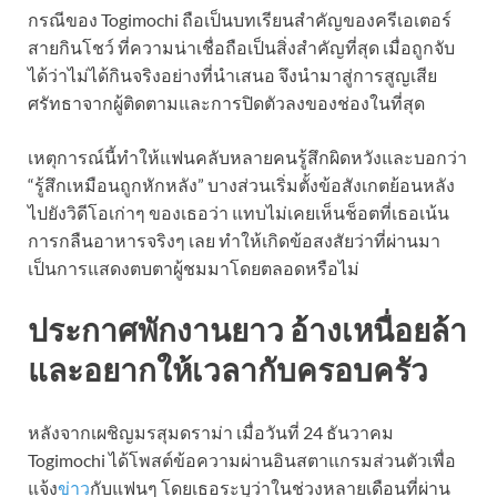
กรณีของ Togimochi ถือเป็นบทเรียนสำคัญของครีเอเตอร์
สายกินโชว์ ที่ความน่าเชื่อถือเป็นสิ่งสำคัญที่สุด เมื่อถูกจับ
ได้ว่าไม่ได้กินจริงอย่างที่นำเสนอ จึงนำมาสู่การสูญเสีย
ศรัทธาจากผู้ติดตามและการปิดตัวลงของช่องในที่สุด
เหตุการณ์นี้ทำให้แฟนคลับหลายคนรู้สึกผิดหวังและบอกว่า
“รู้สึกเหมือนถูกหักหลัง” บางส่วนเริ่มตั้งข้อสังเกตย้อนหลัง
ไปยังวิดีโอเก่าๆ ของเธอว่า แทบไม่เคยเห็นช็อตที่เธอเน้น
การกลืนอาหารจริงๆ เลย ทำให้เกิดข้อสงสัยว่าที่ผ่านมา
เป็นการแสดงตบตาผู้ชมมาโดยตลอดหรือไม่
ประกาศพักงานยาว อ้างเหนื่อยล้า
และอยากให้เวลากับครอบครัว
หลังจากเผชิญมรสุมดราม่า เมื่อวันที่ 24 ธันวาคม
Togimochi ได้โพสต์ข้อความผ่านอินสตาแกรมส่วนตัวเพื่อ
แจ้ง
ข่าว
กับแฟนๆ โดยเธอระบุว่าในช่วงหลายเดือนที่ผ่าน