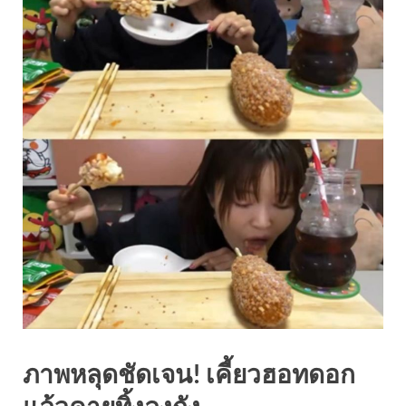
ภาพหลุดชัดเจน! เคี้ยวฮอทดอก
แล้วคายทิ้งลงถัง