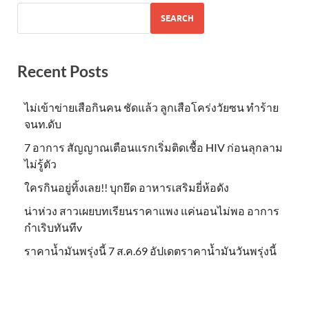
SEARCH
Recent Posts
ไม่เข้าข่าย​เสือกินคน ชัดแล้ว ลูกเสือโคร่งวัยซน ทำร้าย
จนท.ดับ
7 อาการ สัญญาณเตือนแรกเริ่มติดเชื้อ HIV ก่อนลุกลาม
ไม่รู้ตัว
ใครกินอยู่ทิ้งเลย!! บุกยึด อาหารเสริมยี่ห้อดัง
น่าห่วง สาวเผยบทเรียนราคาแพง แค่นอนไม่พอ อาการ
กำเริบทันทีv
ราคาน้ำมันพรุ่งนี้ 7 ส.ค.69 อัปเดตราคาน้ำมันวันพรุ่งนี้