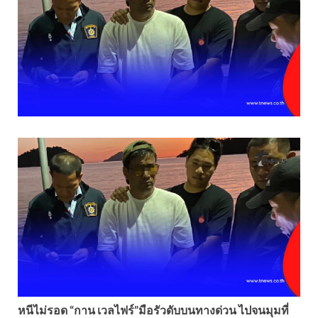
หนีไม่รอด “กาน เวลไฟร์”มือรัวดับบนทางด่วน ไปจนมุมที่