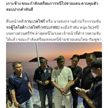
เกาะช้าง ขณะกำลังเตรียมการหนีไปชายแดน ควบคุมตัว
สอบปากคำทันที
คืบหน้าคดี
กาน เวลไฟร์
หรือ นายสงกรานต์ ก่อวีรกรรมขับ
รถตู้โตโยต้า เวลไฟร์ (VELLFIRE)
ลงมือรัวดับ หนุ่มวัย34ปี
บนทางด่วนศรีรัช ล่าสุดหนีไม่รอด เจ้าหน้าที่ตำรวจตามจับ
ได้แล้ว ขณะกำลังเตรียมหลบหนีข้ามชายแดนไทย-กัมพูชา