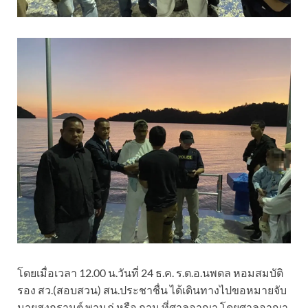
โดยเมื่อเวลา 12.00 น.วันที่ 24 ธ.ค. ร.ต.อ.นพดล หอมสมบัติ
รอง สว.(สอบสวน) สน.ประชาชื่น ได้เดินทางไปขอหมายจับ
นายสงกรานต์ พานภู่ หรือ กาน ที่ศาลอาญา โดยศาลอาญา