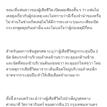
ขณะที่แฟนสาวของผู้เสียชีวิต เปิดเผยเพียงสั้น ๆ ว่า แฟนไม่
เคยยุ่งเกี่ยวกับผู้ก่อเหตุ และไม่ทราบว่ามีเรื่องจำนำของหรือ
ไม่ ส่วนในช่วงเกิดเหตุไม่ได้มีการทะเลาะรุนแรง เพียงเปิด
กระจกพูดคุยกันเท่านั้น และไม่แน่ใจว่าผู้ก่อเหตุมีกี่คน
สำหรับผลการชันสูตรศพ ระบุว่า ผู้เสียชีวิตถูกกระสุนปืน 2
นัด นัดแรกเข้าบริเวณลำคอด้านขวา ทะลุออกด้านซ้าย
และนัดที่สองเข้าบริเวณต้นแขนขวา ทะลุออกไหล่ขวา โดย
สาเหตุการเสียชีวิตมาจาก เส้นเลือดใหญ่บริเวณลำคอฉีก
ขาดจากกระสุนปืน ทำให้เสียเลือดจำนวนมาก
ทั้งนี้ ครอบครัวจะนำร่างผู้เสียชีวิตไปบำเพ็ญกุศลทาง
ศาสนาที่ วัดราชวรินทร์ ซอยตากสิน 21 กรุงเทพมหานคร