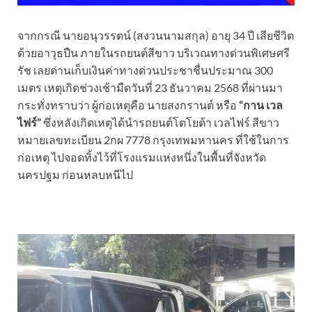
จากกรณี นายอนุวรรตน์ (สงวนนามสกุล) อายุ 34 ปี เสียชีวิต
ด้วยอาวุธปืน ภายในรถยนต์สีขาว บริเวณทางด่วนพิเศษศรี
รัช เลยด่านเก็บเงินค่าทางด่วนประชาชื่นประมาณ 300
เมตร เหตุเกิดช่วงเช้ามืดวันที่ 23 ธันวาคม 2568 ที่ผ่านมา
กระทั่งทราบว่า ผู้ก่อเหตุคือ นายสงกรานต์ หรือ
“กาน เวล
ไฟร์”
ซึ่งหลังเกิดเหตุได้นำรถยนต์โตโยต้า เวลไฟร์ สีขาว
หมายเลขทะเบียน 2กผ 7778 กรุงเทพมหานคร ที่ใช้ในการ
ก่อเหตุ ไปจอดทิ้งไว้ที่โรงแรมแห่งหนึ่งในพื้นที่จังหวัด
นครปฐม ก่อนหลบหนีไป