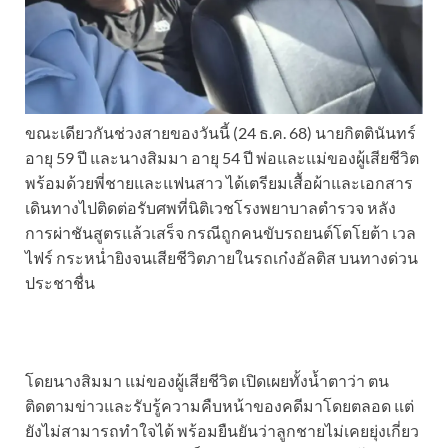
ขณะเดียวกันช่วงสายของวันนี้ (24 ธ.ค. 68) นายกิตตินันทร์
อายุ 59 ปี และนางสิมมา อายุ 54 ปี พ่อและแม่ของผู้เสียชีวิต
พร้อมด้วยพี่ชายและแฟนสาว ได้เตรียมเสื้อผ้าและเอกสาร
เดินทางไปติดต่อรับศพที่นิติเวชโรงพยาบาลตำรวจ หลัง
การผ่าชันสูตรแล้วเสร็จ กรณีถูกคนขับรถยนต์โตโยต้า เวล
ไฟร์ กระหน่ำยิงจนเสียชีวิตภายในรถเก๋งอัลติส บนทางด่วน
ประชาชื่น
โดยนางสิมมา แม่ของผู้เสียชีวิต เปิดเผยทั้งน้ำตาว่า ตน
ติดตามข่าวและรับรู้ความคืบหน้าของคดีมาโดยตลอด แต่
ยังไม่สามารถทำใจได้ พร้อมยืนยันว่าลูกชายไม่เคยยุ่งเกี่ยว